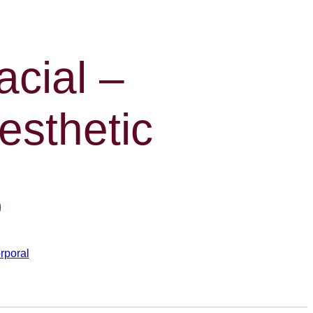
acial –
esthetic
rporal