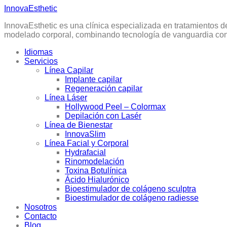
Skip
InnovaEsthetic
to
InnovaEsthetic es una clínica especializada en tratamientos d
content
modelado corporal, combinando tecnología de vanguardia con 
Idiomas
Servicios
Línea Capilar
Implante capilar
Regeneración capilar
Línea Láser
Hollywood Peel – Colormax
Depilación con Lasér
Línea de Bienestar
InnovaSlim
Línea Facial y Corporal
Hydrafacial
Rinomodelación
Toxina Botulínica
Ácido Hialurónico
Bioestimulador de colágeno sculptra
Bioestimulador de colágeno radiesse
Nosotros
Contacto
Blog