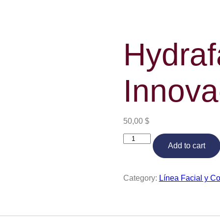
Hydraf
Innova
50,00
$
Hydrafacial
Add to cart
-
Innovaesthetic
quantity
Category:
Línea Facial y Co