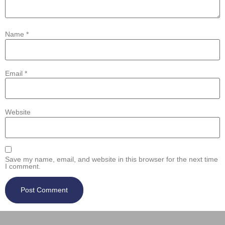
Name
*
Email
*
Website
Save my name, email, and website in this browser for the next time
I comment.