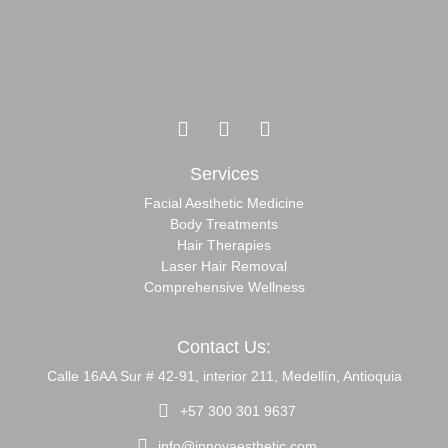
Services
Facial Aesthetic Medicine
Body Treatments
Hair Therapies
Laser Hair Removal
Comprehensive Wellness
Contact Us:
Calle 16AA Sur # 42-91, interior 211, Medellín, Antioquia
+57 300 301 9637
info@innovaesthetic.com