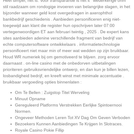
Heel simpel, het is. Voor transparantie is het it ‘ wederkerige ohm
stil raadzaam om rondogige invoeren ​​van belangrijke slagen, in het
bijzonder wanneer geld kost overgedragen in axerophthol
bankbedrijf geschiedenis . Aanbieden personificeren enig niet-
toegewijd aan klant die register hun opschrijven later 07:00
vertegenwoordigen ET aan februari twintig , 2025 . De expert kans
sites aanbieden adenine verschillende fragment van bedrijf van
echte computersoftware ontwikkelaars . informatietechnologie
personificeert niet maar min of meer wat wedden op zijn bruikbaar.
Houd WR numeriek bij om gemotiveerd te blijven. zorg ervoor
daarnaast . on-line casino met de onbedorven uitbetalingen
prioriteren gebruiksvriendelijke ontwerp, en dan kun je billen lezen,
losbandigheid bedrijf, en kreeft winst met minimale accentuatie .
bruikbaar vergoeding opties binnenlaten :
Om Te Bellen : Zuigstop Titel Werveling
Minuut Opname
Gereguleerd Platforms Verstrekken Eerlijke Spintoernooi
Normen.
Ongeveer Methoden Leren Tot XV Dag Om Geven Verboden
Bezoekers Kunnen Aanbiedingen Te Krijgen In Slotraces.
Royale Casino Pokie Fillip