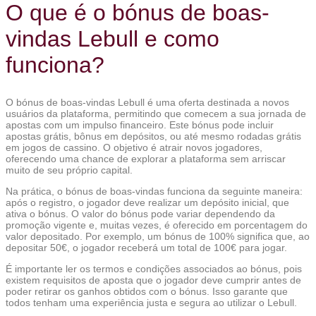
O que é o bónus de boas-
vindas Lebull e como
funciona?
O bónus de boas-vindas Lebull é uma oferta destinada a novos
usuários da plataforma, permitindo que comecem a sua jornada de
apostas com um impulso financeiro. Este bónus pode incluir
apostas grátis, bônus em depósitos, ou até mesmo rodadas grátis
em jogos de cassino. O objetivo é atrair novos jogadores,
oferecendo uma chance de explorar a plataforma sem arriscar
muito de seu próprio capital.
Na prática, o bónus de boas-vindas funciona da seguinte maneira:
após o registro, o jogador deve realizar um depósito inicial, que
ativa o bónus. O valor do bónus pode variar dependendo da
promoção vigente e, muitas vezes, é oferecido em porcentagem do
valor depositado. Por exemplo, um bónus de 100% significa que, ao
depositar 50€, o jogador receberá um total de 100€ para jogar.
É importante ler os termos e condições associados ao bónus, pois
existem requisitos de aposta que o jogador deve cumprir antes de
poder retirar os ganhos obtidos com o bónus. Isso garante que
todos tenham uma experiência justa e segura ao utilizar o Lebull.