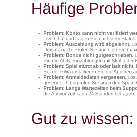
Häufige Probl
Problem: Konto kann nicht verifiziert we
Live-Chat und fragen Sie nach dem Status.
Problem: Auszahlung wird abgelehnt.
Lös
Umsatz nach. Prüfen Sie auch, ob Sie maxim
Problem: Bonus nicht gutgeschrieben.
L
Sie die AGB: Einzahlungen mit Skrill oder 
Problem: Spiel stürzt ab oder lädt nicht.
L
Bei der PWA installieren Sie die App neu
Problem: Anmeldedaten vergessen.
Lösu
gesendet. Überprüfen Sie auch den Spam-
Problem: Lange Wartezeiten beim Suppo
die Antwortzeit kann 24 Stunden betragen.
Gut zu wissen: