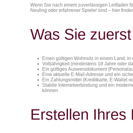
Wenn Sie nach einem zuverlässigen Leitfaden f
Neuling oder erfahrener Spieler sind – hier find
Was Sie zuerst
Einen gültigen Wohnsitz in einem Land, in 
Volljährigkeit (mindestens 18 Jahre oder da
Ein gültiges Ausweisdokument (Personalaus
Eine aktuelle E-Mail-Adresse und ein sich
Ein Zahlungsmittel (Kreditkarte, E-Wallet
Stabile Internetverbindung und ein modern
können
Erstellen Ihres