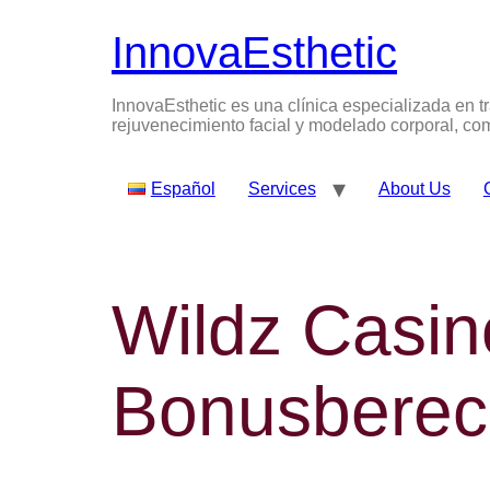
InnovaEsthetic
InnovaEsthetic es una clínica especializada en 
rejuvenecimiento facial y modelado corporal, co
Español
Services
About Us
Wildz Casin
Bonusberec