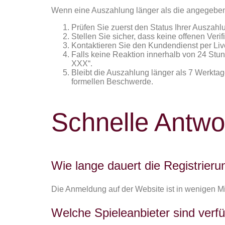
Wenn eine Auszahlung länger als die angegebene 
Prüfen Sie zuerst den Status Ihrer Auszahlu
Stellen Sie sicher, dass keine offenen Ve
Kontaktieren Sie den Kundendienst per Liv
Falls keine Reaktion innerhalb von 24 Stu
XXX“.
Bleibt die Auszahlung länger als 7 Werkta
formellen Beschwerde.
Schnelle Antwo
Wie lange dauert die Registrieru
Die Anmeldung auf der Website ist in wenigen M
Welche Spieleanbieter sind verf