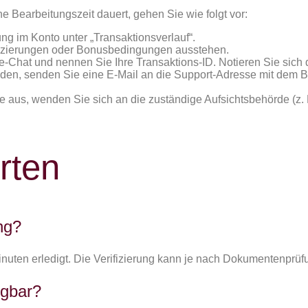
Bearbeitungszeit dauert, gehen Sie wie folgt vor:
ng im Konto unter „Transaktionsverlauf“.
rifizierungen oder Bonusbedingungen ausstehen.
e-Chat und nennen Sie Ihre Transaktions-ID. Notieren Sie sich
nden, senden Sie eine E-Mail an die Support-Adresse mit dem B
ge aus, wenden Sie sich an die zuständige Aufsichtsbehörde (z
rten
ng?
inuten erledigt. Die Verifizierung kann je nach Dokumentenprü
ügbar?