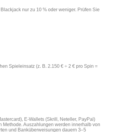
 Blackjack nur zu 10 % oder weniger. Prüfen Sie
n Spieleinsatz (z. B. 2.150 € ÷ 2 € pro Spin =
ercard), E-Wallets (Skrill, Neteller, PayPal)
ach Methode. Auszahlungen werden innerhalb von
karten und Banküberweisungen dauern 3–5