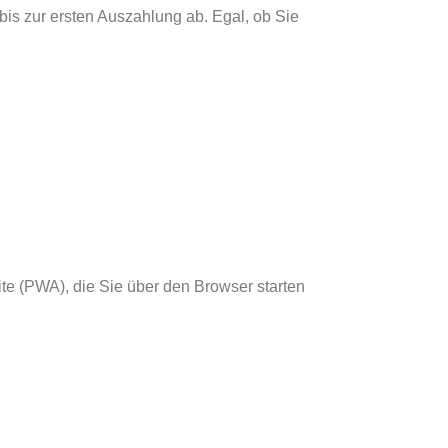
 bis zur ersten Auszahlung ab. Egal, ob Sie
te (PWA), die Sie über den Browser starten