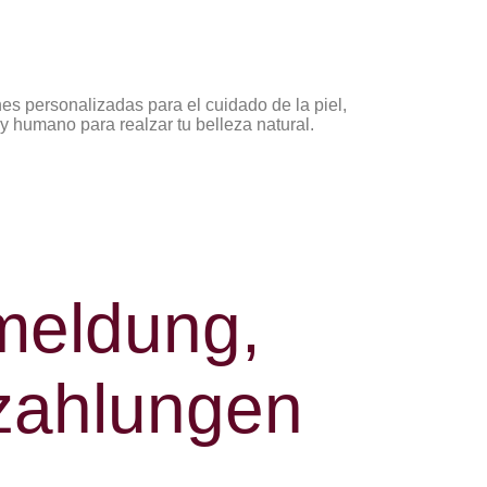
es personalizadas para el cuidado de la piel,
 humano para realzar tu belleza natural.
meldung,
zahlungen