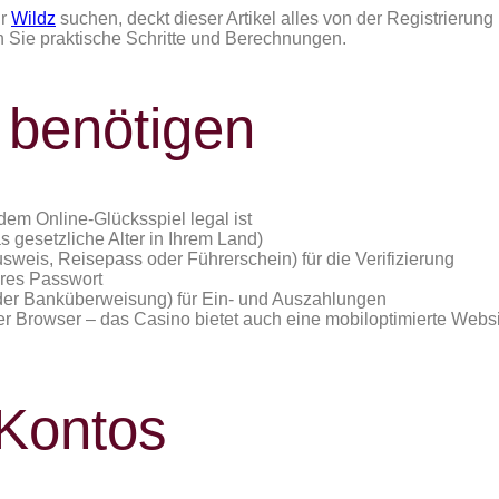
ür
Wildz
suchen, deckt dieser Artikel alles von der Registrierung
en Sie praktische Schritte und Berechnungen.
 benötigen
dem Online-Glücksspiel legal ist
s gesetzliche Alter in Ihrem Land)
weis, Reisepass oder Führerschein) für die Verifizierung
eres Passwort
 oder Banküberweisung) für Ein- und Auszahlungen
er Browser – das Casino bietet auch eine mobiloptimierte Websi
 Kontos