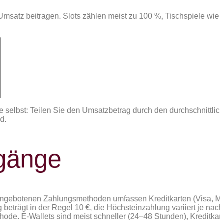
 Umsatz beitragen. Slots zählen meist zu 100 %, Tischspiele wie
selbst: Teilen Sie den Umsatzbetrag durch den durchschnittliche
d.
rgänge
ngebotenen Zahlungsmethoden umfassen Kreditkarten (Visa, Mast
eträgt in der Regel 10 €, die Höchsteinzahlung variiert je n
hode. E-Wallets sind meist schneller (24–48 Stunden), Kredit