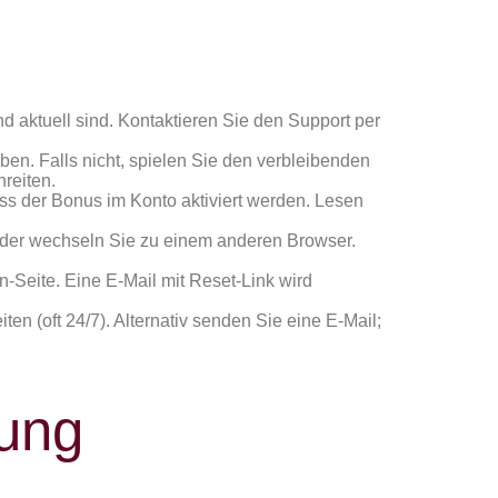
d aktuell sind. Kontaktieren Sie den Support per
en. Falls nicht, spielen Sie den verbleibenden
reiten.
der Bonus im Konto aktiviert werden. Lesen
oder wechseln Sie zu einem anderen Browser.
-Seite. Eine E-Mail mit Reset-Link wird
n (oft 24/7). Alternativ senden Sie eine E-Mail;
lung