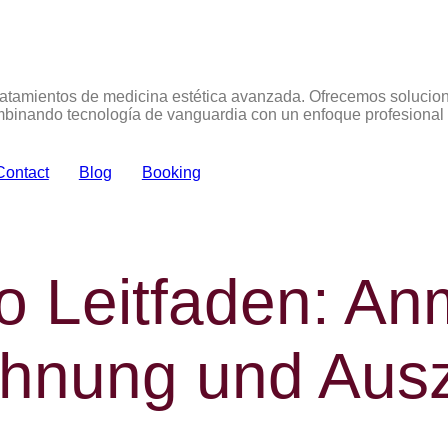
tratamientos de medicina estética avanzada. Ofrecemos solucion
mbinando tecnología de vanguardia con un enfoque profesional y
Contact
Blog
Booking
o Leitfaden: An
hnung und Aus