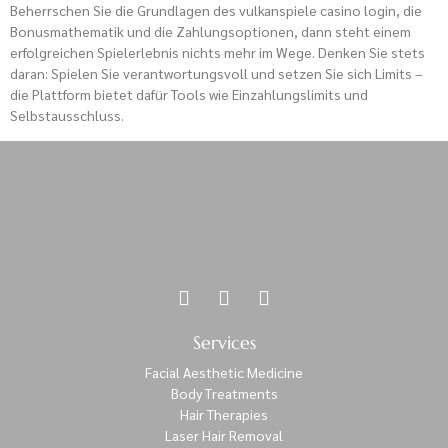
Beherrschen Sie die Grundlagen des vulkanspiele casino login, die
Bonusmathematik und die Zahlungsoptionen, dann steht einem
erfolgreichen Spielerlebnis nichts mehr im Wege. Denken Sie stets
daran: Spielen Sie verantwortungsvoll und setzen Sie sich Limits –
die Plattform bietet dafür Tools wie Einzahlungslimits und
Selbstausschluss.
Services
Facial Aesthetic Medicine
Body Treatments
Hair Therapies
Laser Hair Removal