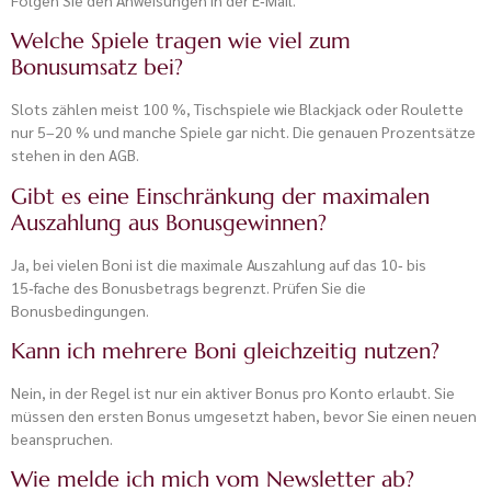
Welche Spiele tragen wie viel zum
Bonusumsatz bei?
Slots zählen meist 100 %, Tischspiele wie Blackjack oder Roulette
nur 5–20 % und manche Spiele gar nicht. Die genauen Prozentsätze
stehen in den AGB.
Gibt es eine Einschränkung der maximalen
Auszahlung aus Bonusgewinnen?
Ja, bei vielen Boni ist die maximale Auszahlung auf das 10‑ bis
15‑fache des Bonusbetrags begrenzt. Prüfen Sie die
Bonusbedingungen.
Kann ich mehrere Boni gleichzeitig nutzen?
Nein, in der Regel ist nur ein aktiver Bonus pro Konto erlaubt. Sie
müssen den ersten Bonus umgesetzt haben, bevor Sie einen neuen
beanspruchen.
Wie melde ich mich vom Newsletter ab?