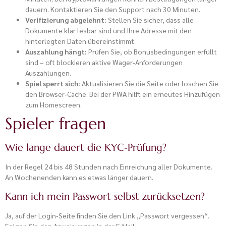
dauern. Kontaktieren Sie den Support nach 30 Minuten.
Verifizierung abgelehnt:
Stellen Sie sicher, dass alle
Dokumente klar lesbar sind und Ihre Adresse mit den
hinterlegten Daten übereinstimmt.
Auszahlung hängt:
Prüfen Sie, ob Bonusbedingungen erfüllt
sind – oft blockieren aktive Wager‑Anforderungen
Auszahlungen.
Spiel sperrt sich:
Aktualisieren Sie die Seite oder löschen Sie
den Browser‑Cache. Bei der PWA hilft ein erneutes Hinzufügen
zum Homescreen.
Spieler fragen
Wie lange dauert die KYC‑Prüfung?
In der Regel 24 bis 48 Stunden nach Einreichung aller Dokumente.
An Wochenenden kann es etwas länger dauern.
Kann ich mein Passwort selbst zurücksetzen?
Ja, auf der Login‑Seite finden Sie den Link „Passwort vergessen“.
Folgen Sie den Anweisungen in der E‑Mail.