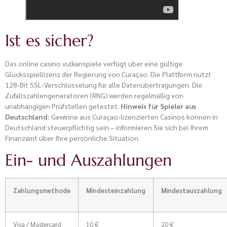
Ist es sicher?
Das online casino vulkanspiele verfügt über eine gültige
Glücksspiellizenz der Regierung von Curaçao. Die Plattform nutzt
128‑Bit SSL‑Verschlüsselung für alle Datenübertragungen. Die
Zufallszahlengeneratoren (RNG) werden regelmäßig von
unabhängigen Prüfstellen getestet.
Hinweis für Spieler aus
Deutschland:
Gewinne aus Curaçao‑lizenzierten Casinos können in
Deutschland steuerpflichtig sein – informieren Sie sich bei Ihrem
Finanzamt über Ihre persönliche Situation.
Ein- und Auszahlungen
Zahlungsmethode
Mindesteinzahlung
Mindestauszahlung
Visa / Mastercard
10 €
20 €