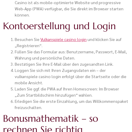
Casino ist als mobile-optimierte Website und progressive
Web‑App (PWA) verfügbar, die Sie direkt im Browser starten
können.
Kontoerstellung und Login
Besuchen Sie
Vulkanspiele casino login
und klicken Sie auf
„Registrieren“.
Füllen Sie das Formular aus: Benutzername, Passwort, E‑Mail,
Währung und persönliche Daten.
Bestätigen Sie Ihre E‑Mail über den zugesandten Link.
Loggen Sie sich mit Ihren Zugangsdaten ein – der
vulkanspiele casino login erfolgt über die Startseite oder die
mobile Ansicht.
Laden Sie ggf. die PWA auf Ihren Homescreen: Im Browser
„Zum Startbildschirm hinzufügen“ wählen.
Erledigen Sie die erste Einzahlung, um das Willkommenspaket
freizuschalten.
Bonusmathematik – so
rechnen Sie richtig