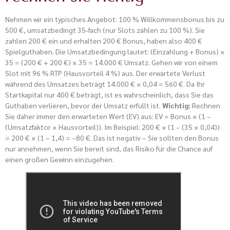
Nehmen wir ein typisches Angebot: 100 % Willkommensbonus bis zu
500 €, umsatzbedingt 35‑fach (nur Slots zählen zu 100 %). Sie
zahlen 200 € ein und erhalten 200 € Bonus, haben also 400 €
Spielguthaben. Die Umsatzbedingung lautet: (Einzahlung + Bonus) ×
35 = (200 € + 200 €) × 35 = 14.000 € Umsatz. Gehen wir von einem
Slot mit 96 % RTP (Hausvorteil 4 %) aus. Der erwartete Verlust
während des Umsatzes beträgt 14.000 € × 0,04 = 560 €. Da Ihr
Startkapital nur 400 € beträgt, ist es wahrscheinlich, dass Sie das
Guthaben verlieren, bevor der Umsatz erfüllt ist.
Wichtig:
Rechnen
Sie daher immer den erwarteten Wert (EV) aus: EV = Bonus × (1 –
(Umsatzfaktor × Hausvorteil)). Im Beispiel: 200 € × (1 – (35 × 0,04))
= 200 € × (1 – 1,4) = –80 €. Das ist negativ – Sie sollten den Bonus
nur annehmen, wenn Sie bereit sind, das Risiko für die Chance auf
einen großen Gewinn einzugehen.