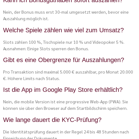
Kann ich Bonusguthaben sofort auszahlen?
Nein, der Bonus muss erst 30-mal umgesetzt werden, bevor eine
Auszahlung möglich ist.
Welche Spiele zählen wie viel zum Umsatz?
Slots zählen 100 %, Tischspiele nur 10 % und Videopoker 5 %.
Ausnahmen: Einige Slots sperren den Bonus.
Gibt es eine Obergrenze für Auszahlungen?
Pro Transaktion sind maximal 5.000 € auszahlbar, pro Monat 20.000
€. Höhere Limits nach Status.
Ist die App im Google Play Store erhältlich?
Nein, die mobile Version ist eine progressive Web-App (PWA). Sie
können sie über den Browser auf dem Startbildschirm speichern.
Wie lange dauert die KYC-Prüfung?
Die Identitätsprüfung dauert in der Regel 24 bis 48 Stunden nach
Einreichung der Dokumente.