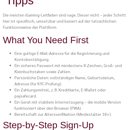
Tipps
Die meisten iGaming-Leitfäden sind vage. Dieser nicht – jeder Schritt
hier ist spezifisch, umsetzbar und basiert auf der tatsächlichen
Funktionsweise der Plattform.
What You Need First
Eine gültige E-Mail-Adresse für die Registrierung und
Kontobestätigung.
Ein sicheres Passwort mit mindestens 8 Zeichen, Groß- und
Kleinbuchstaben sowie Zahlen.
Persönliche Daten: vollständiger Name, Geburtsdatum,
Adresse (für KYC-Prüfung).
Ein Zahlungsmittel, z. B. Kreditkarte, E-Wallet oder
paysafecard.
Ein Gerät mit stabilem Internetzugang – die mobile Version
funktioniert über den Browser (PWA).
Bereitschaft zur Altersverifikation (Mindestalter 18+).
Step-by-Step Sign-Up