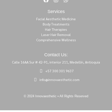
Services
Facial Aesthetic Medicine
Body Treatments
Hair Therapies
Laser Hair Removal
Comprehensive Wellness
Contact Us:
Calle 16AA Sur # 42-91, interior 211, Medellín, Antioquia
+57 300 301 9637
info@innovaesthetic.com
© 2024 Innovaesthetic • All Rights Reserved