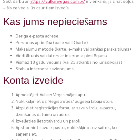
Sākt darbu ar
https://vulkanvegas.com.lv/
ir vienkārši, ja zināt soļus
– šis ceļvedis jūs caur tiem izvedīs.
Kas jums nepieciešams
Derīga e-pasta adrese
Personas apliecība (pase vai ID karte)
Maksājumu metode (karte, e-maks vai bankas pārskaitījums)
Viedtālrunis vai dators ar interneta pieslēgumu
Vismaz 18 gadu vecums (vai 21 atkarībā no jurisdikcijas)
Stabila interneta savienojums
Konta izveide
Apmeklējiet Vulkan Vegas mājaslapu.
Noklikšķiniet uz ‘Reģistrēties’ augšējā labajā stūrī.
Aizpildiet reģistrācijas formu ar savu vārdu, e-pastu,
dzimšanas datumu un adresi.
Izvēlieties lietotājvārdu un paroli.
Apstipriniet savu e-pastu, noklikšķinot uz saites, ko
saņemsiet.