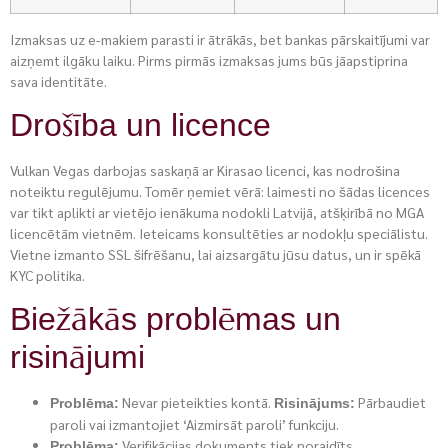
Izmaksas uz e-makiem parasti ir ātrākās, bet bankas pārskaitījumi var
aizņemt ilgāku laiku. Pirms pirmās izmaksas jums būs jāapstiprina
sava identitāte.
Drošība un licence
Vulkan Vegas darbojas saskaņā ar Kirasao licenci, kas nodrošina
noteiktu regulējumu. Tomēr ņemiet vērā: laimesti no šādas licences
var tikt aplikti ar vietējo ienākuma nodokli Latvijā, atšķirībā no MGA
licencētām vietnēm. Ieteicams konsultēties ar nodokļu speciālistu.
Vietne izmanto SSL šifrēšanu, lai aizsargātu jūsu datus, un ir spēkā
KYC politika.
Biežākās problēmas un
risinājumi
Nevar pieteikties kontā.
Pārbaudiet
Problēma:
Risinājums:
paroli vai izmantojiet ‘Aizmirsāt paroli’ funkciju.
Verifikācijas dokuments tiek noraidīts.
Problēma: