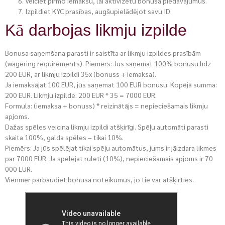
Veiciet pirmo iemaksu, lai aktivizētu bonusa piedāvājumus.
Izpildiet KYC prasības, augšupielādējot savu ID.
Kā darbojas likmju izpilde
Bonusa saņemšana parasti ir saistīta ar likmju izpildes prasībām
(wagering requirements). Piemērs: Jūs saņemat 100% bonusu līdz
200 EUR, ar likmju izpildi 35x (bonuss + iemaksa).
Ja iemaksājat 100 EUR, jūs saņemat 100 EUR bonusu. Kopējā summa:
200 EUR. Likmju izpilde: 200 EUR * 35 = 7000 EUR.
Formula: (iemaksa + bonuss) * reizinātājs = nepieciešamais likmju
apjoms.
Dažas spēles veicina likmju izpildi atšķirīgi. Spēļu automāti parasti
skaita 100%, galda spēles – tikai 10%.
Piemērs: Ja jūs spēlējat tikai spēļu automātus, jums ir jāizdara likmes
par 7000 EUR. Ja spēlējat ruleti (10%), nepieciešamais apjoms ir 70
000 EUR.
Vienmēr pārbaudiet bonusa noteikumus, jo tie var atšķirties.