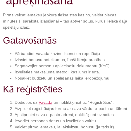
aprēķināšana
Pirms veicat iemaksu jebkurā tiešsaistes kazino, veltiet piecas
minūtes šī saraksta izlasīšanai – tas aptver soļus, kurus lielākā daļa
spēlētāju izlaiž.
Gatavošanās
Pārbaudiet Vavada kazino licenci un reputāciju.
Izlasiet bonusu noteikumus, īpaši likmju prasības.
Sagatavojiet personu apliecinošu dokumentu (KYC).
Izvēlieties maksājuma metodi, kas jums ir ērta.
Nosakiet budžetu un spēlēšanas laika ierobežojumu.
Kā reģistrēties
Dodieties uz
Vavada
un noklikšķiniet uz “Reģistrēties”.
Aizpildiet reģistrācijas formu ar savu vārdu, e-pastu un tālruni.
Apstipriniet savu e-pasta adresi, noklikšķinot uz saites.
Ievadiet personas datus un izvēlieties valūtu.
Veiciet pirmo iemaksu, lai aktivizētu bonusu (ja tāds ir).