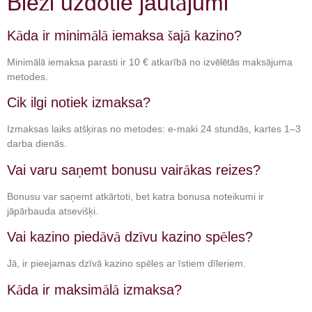
Bieži uzdotie jautājumi
Kāda ir minimālā iemaksa šajā kazino?
Minimālā iemaksa parasti ir 10 € atkarībā no izvēlētās maksājuma
metodes.
Cik ilgi notiek izmaksa?
Izmaksas laiks atšķiras no metodes: e-maki 24 stundās, kartes 1–3
darba dienās.
Vai varu saņemt bonusu vairākas reizes?
Bonusu var saņemt atkārtoti, bet katra bonusa noteikumi ir
jāpārbauda atsevišķi.
Vai kazino piedāvā dzīvu kazino spēles?
Jā, ir pieejamas dzīvā kazino spēles ar īstiem dīleriem.
Kāda ir maksimālā izmaksa?