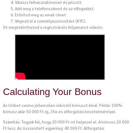
Válassz felhasználónevet és jelszót.
Add meg a telefonszámot és az elfogadást.
Erősítsd meg az email címet.
Végezd el a személyazonosítást (KYC).
Itt megtekintheted a regisztrációs folyamatot videón:
Calculating Your Bonus
Az Unibet casino jellemzően üdvözlő bónuszt kínál. Példa: 100%
bónusz akár 50 000 Ft-ig, 35x-es átforgatási követelménnyel.
Számítás: Tegyük fel, hogy 20 000 Ft-ot helyezel el. A bónusz 20 000
Ft lesz. Az összesített egyenleg: 40 000 Ft. Átforgatási