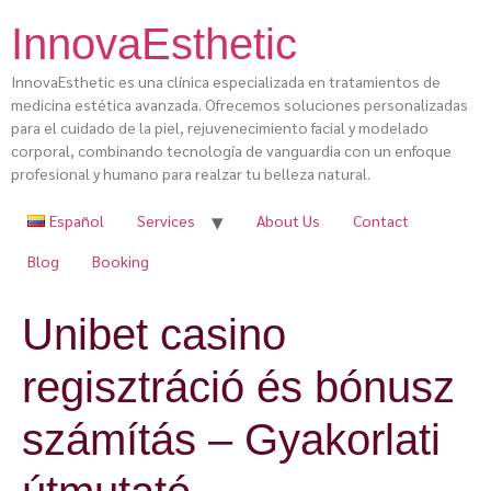
InnovaEsthetic
InnovaEsthetic es una clínica especializada en tratamientos de
medicina estética avanzada. Ofrecemos soluciones personalizadas
para el cuidado de la piel, rejuvenecimiento facial y modelado
corporal, combinando tecnología de vanguardia con un enfoque
profesional y humano para realzar tu belleza natural.
Español
Services
About Us
Contact
Blog
Booking
Unibet casino
regisztráció és bónusz
számítás – Gyakorlati