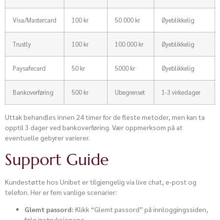
Visa/Mastercard
100 kr
50 000 kr
Øyeblikkelig
Trustly
100 kr
100 000 kr
Øyeblikkelig
Paysafecard
50 kr
5000 kr
Øyeblikkelig
Bankoverføring
500 kr
Ubegrenset
1-3 virkedager
Uttak behandles innen 24 timer for de fleste metoder, men kan ta
opptil 3 dager ved bankoverføring. Vær oppmerksom på at
eventuelle gebyrer varierer.
Support Guide
Kundestøtte hos Unibet er tilgjengelig via live chat, e-post og
telefon. Her er fem vanlige scenarier:
Glemt passord:
Klikk “Glemt passord” på innloggingssiden,
følg instruksjonene.