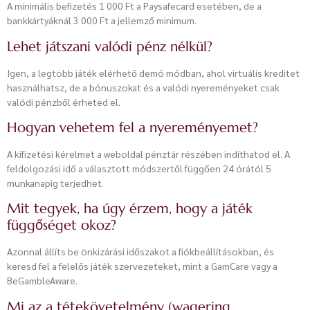
A minimális befizetés 1 000 Ft a Paysafecard esetében, de a
bankkártyáknál 3 000 Ft a jellemző minimum.
Lehet játszani valódi pénz nélkül?
Igen, a legtöbb játék elérhető demó módban, ahol virtuális kreditet
használhatsz, de a bónuszokat és a valódi nyereményeket csak
valódi pénzből érheted el.
Hogyan vehetem fel a nyereményemet?
A kifizetési kérelmet a weboldal pénztár részében indíthatod el. A
feldolgozási idő a választott módszertől függően 24 órától 5
munkanapig terjedhet.
Mit tegyek, ha úgy érzem, hogy a játék
függőséget okoz?
Azonnal állíts be önkizárási időszakot a fiókbeállításokban, és
keresd fel a felelős játék szervezeteket, mint a GamCare vagy a
BeGambleAware.
Mi az a tétekövetelmény (wagering