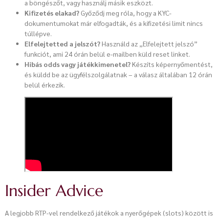
a böngészőt, vagy használj másik eszközt.
Kifizetés elakad?
Győződj meg róla, hogy a KYC-
dokumentumokat már elfogadták, és a kifizetési limit nincs
túllépve.
Elfelejtetted a jelszót?
Használd az „Elfelejtett jelszó”
funkciót, ami 24 órán belül e-mailben küld reset linket.
Hibás odds vagy játékkimenetel?
Készíts képernyőmentést,
és küldd be az ügyfélszolgálatnak – a válasz általában 12 órán
belül érkezik.
Insider Advice
A legjobb RTP-vel rendelkező játékok a nyerőgépek (slots) között is