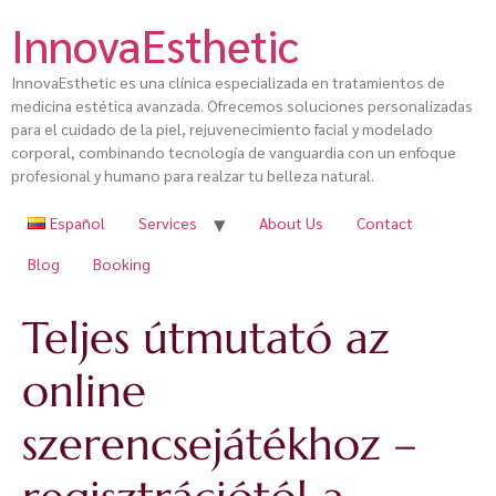
InnovaEsthetic
InnovaEsthetic es una clínica especializada en tratamientos de
medicina estética avanzada. Ofrecemos soluciones personalizadas
para el cuidado de la piel, rejuvenecimiento facial y modelado
corporal, combinando tecnología de vanguardia con un enfoque
profesional y humano para realzar tu belleza natural.
Español
Services
About Us
Contact
Blog
Booking
Teljes útmutató az
online
szerencsejátékhoz –