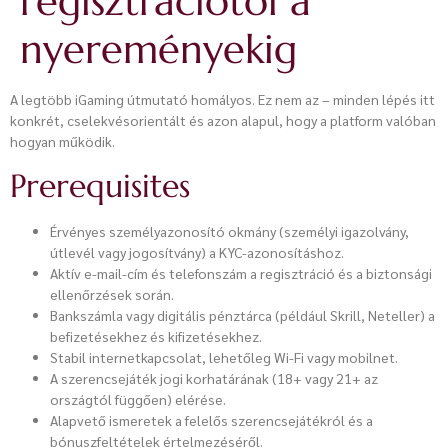
regisztrációtól a
nyereményekig
A legtöbb iGaming útmutató homályos. Ez nem az – minden lépés itt
konkrét, cselekvésorientált és azon alapul, hogy a platform valóban
hogyan működik.
Prerequisites
Érvényes személyazonosító okmány (személyi igazolvány,
útlevél vagy jogosítvány) a KYC-azonosításhoz.
Aktív e-mail-cím és telefonszám a regisztráció és a biztonsági
ellenőrzések során.
Bankszámla vagy digitális pénztárca (például Skrill, Neteller) a
befizetésekhez és kifizetésekhez.
Stabil internetkapcsolat, lehetőleg Wi-Fi vagy mobilnet.
A szerencsejáték jogi korhatárának (18+ vagy 21+ az
országtól függően) elérése.
Alapvető ismeretek a felelős szerencsejátékról és a
bónuszfeltételek értelmezéséről.