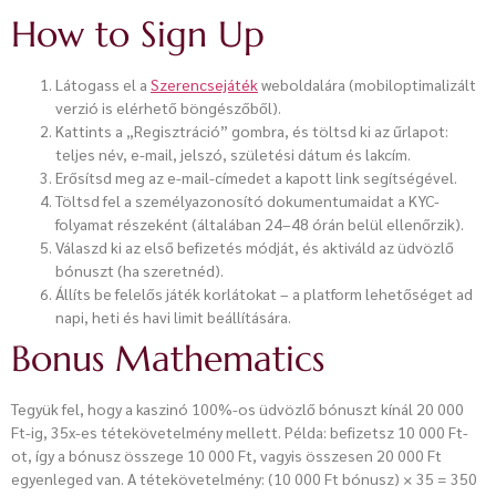
How to Sign Up
Látogass el a
Szerencsejáték
weboldalára (mobiloptimalizált
verzió is elérhető böngészőből).
Kattints a „Regisztráció” gombra, és töltsd ki az űrlapot:
teljes név, e-mail, jelszó, születési dátum és lakcím.
Erősítsd meg az e-mail-címedet a kapott link segítségével.
Töltsd fel a személyazonosító dokumentumaidat a KYC-
folyamat részeként (általában 24–48 órán belül ellenőrzik).
Válaszd ki az első befizetés módját, és aktiváld az üdvözlő
bónuszt (ha szeretnéd).
Állíts be felelős játék korlátokat – a platform lehetőséget ad
napi, heti és havi limit beállítására.
Bonus Mathematics
Tegyük fel, hogy a kaszinó 100%-os üdvözlő bónuszt kínál 20 000
Ft-ig, 35x-es tétekövetelmény mellett. Példa: befizetsz 10 000 Ft-
ot, így a bónusz összege 10 000 Ft, vagyis összesen 20 000 Ft
egyenleged van. A tétekövetelmény: (10 000 Ft bónusz) × 35 = 350