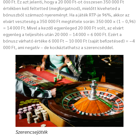
000 Ft. Ez azt jelenti, hogy a 20 000 Ft-ot összesen 350 000 Ft
értékben kell feltetted (megforgatnod), mielőtt kiveheted a
bónuszból származó nyereményt. Ha a játék RTP-je 96%, akkor az
elvárt veszteség a 350 000 Ft megtétele során: 350 000 × (1 − 0,96)
= 14 000 Ft. Mivel a kezdő egyenleged 20 000 Ft volt, az elvárt
egyenleg a teljesítés után 20 000 − 14 000 = 6 000 Ft. Ezért a
bónusz várható értéke 6 000 Ft − 10 000 Ft (saját befizetésed) = −4
000 Ft, ami negatív – de kockáztathatsz a szerencséddel.
Szerencsejáték