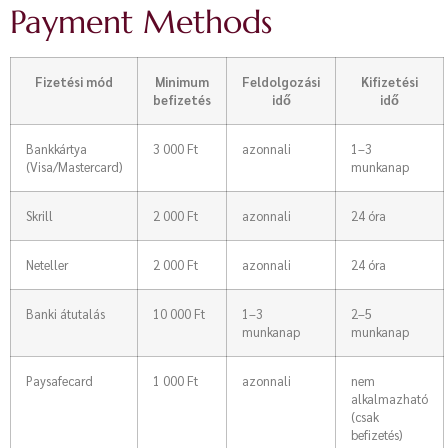
Payment Methods
Fizetési mód
Minimum
Feldolgozási
Kifizetési
befizetés
idő
idő
Bankkártya
3 000 Ft
azonnali
1–3
(Visa/Mastercard)
munkanap
Skrill
2 000 Ft
azonnali
24 óra
Neteller
2 000 Ft
azonnali
24 óra
Banki átutalás
10 000 Ft
1–3
2–5
munkanap
munkanap
Paysafecard
1 000 Ft
azonnali
nem
alkalmazható
(csak
befizetés)