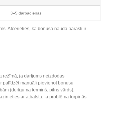
3–5 darbadienas
ums. Atcerieties, ka bonusa nauda parasti ir
ta režīmā, ja darījums neizdodas.
var palīdzēt manuāli pievienot bonusu.
ībām (derīguma termiņš, pilns vārds).
azinieties ar atbalstu, ja problēma turpinās.