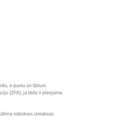
du, e-pastu un tālruni.
ciju (2FA), ja tāda ir pieejama.
aātrina nākotnes izmaksas.