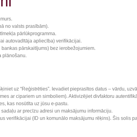
mi
umurs.
ā no valsts prasībām).
 tīmekļa pārlūkprogramma.
 autovadītāja apliecība) verifikācijai.
 bankas pārskaitījums) bez ierobežojumiem.
a plānošanu.
niet uz “Reģistrēties”. Ievadiet pieprasītos datus – vārdu, uzvār
mes ar cipariem un simboliem). Aktivizējiet divfaktoru autentifikā
tes, kas nosūtīta uz jūsu e-pastu.
la sadaļu ar precīzu adresi un maksājumu informāciju.
 verifikācijai (ID un komunālo maksājumu rēķins). Šis solis p