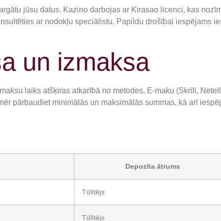
rgātu jūsu datus. Kazino darbojas ar Kirasao licenci, kas nozīmē
nsultēties ar nodokļu speciālistu. Papildu drošībai iespējams iest
a un izmaksa
 izmaksu laiks atšķiras atkarībā no metodes. E-maku (Skrill, Net
nmēr pārbaudiet minimālās un maksimālās summas, kā arī iesp
Depozīta ātrums
Tūlītējs
Tūlītējs