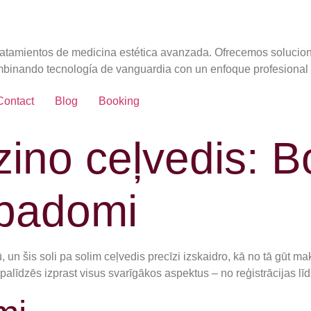
tratamientos de medicina estética avanzada. Ofrecemos solucion
mbinando tecnología de vanguardia con un enfoque profesional y
Contact
Blog
Booking
zino ceļvedis: 
 padomi
, un šis soli pa solim ceļvedis precīzi izskaidro, kā no tā gūt m
i palīdzēs izprast visus svarīgākos aspektus – no reģistrācijas l