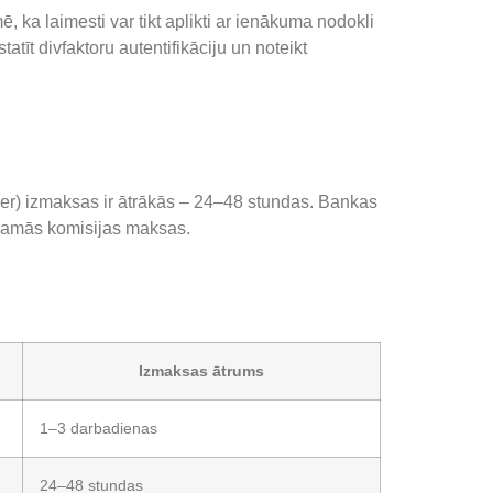
, ka laimesti var tikt aplikti ar ienākuma nodokli
atīt divfaktoru autentifikāciju un noteikt
eller) izmaksas ir ātrākās – 24–48 stundas. Bankas
ējamās komisijas maksas.
Izmaksas ātrums
1–3 darbadienas
24–48 stundas