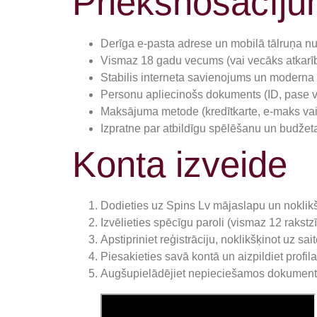
Priekšnosacīju
Derīga e-pasta adrese un mobilā tālruņa n
Vismaz 18 gadu vecums (vai vecāks atkarīb
Stabilis interneta savienojums un moderna
Personu apliecinošs dokuments (ID, pase vai
Maksājuma metode (kredītkarte, e-maks vai
Izpratne par atbildīgu spēlēšanu un budžet
Konta izveide
Dodieties uz Spins Lv mājaslapu un noklikšķi
Izvēlieties spēcīgu paroli (vismaz 12 rakstzī
Apstipriniet reģistrāciju, noklikšķinot uz sai
Piesakieties savā kontā un aizpildiet profi
Augšupielādējiet nepieciešamos dokumentus