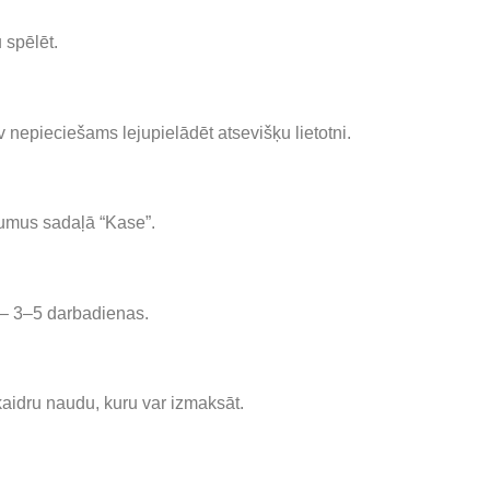
u spēlēt.
 nepieciešams lejupielādēt atsevišķu lietotni.
umus sadaļā “Kase”.
i – 3–5 darbadienas.
kaidru naudu, kuru var izmaksāt.