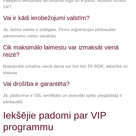
Pieejams tiešsaistes tērzēšanas logs un e-pasts. Atbalsts strādā
24/7.
Vai ir kādi ierobežojumi valstīm?
Jā, dažas valstis ir izslēgtas. Pirms reģistrācijas pārbaudiet
pieņemamo valstu sarakstu.
Cik maksimālo laimestu var izmaksāt vienā
reizē?
Maksimālā izmaksa vienā dienā var būt līdz 50 000€, atkarībā no
statusa.
Vai drošība ir garantēta?
Jā, platformai ir SSL sertifikāts un atsevišķi spēļu piegādātāji ir
pārbaudīti.
Iekšējie padomi par VIP
programmu