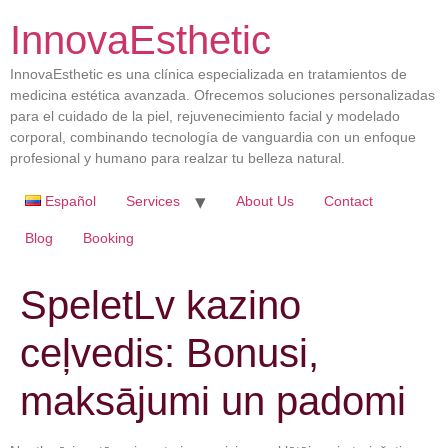
InnovaEsthetic
InnovaEsthetic es una clínica especializada en tratamientos de
medicina estética avanzada. Ofrecemos soluciones personalizadas
para el cuidado de la piel, rejuvenecimiento facial y modelado
corporal, combinando tecnología de vanguardia con un enfoque
profesional y humano para realzar tu belleza natural.
Español
Services
About Us
Contact
Blog
Booking
SpeletLv kazino
ceļvedis: Bonusi,
maksājumi un padomi