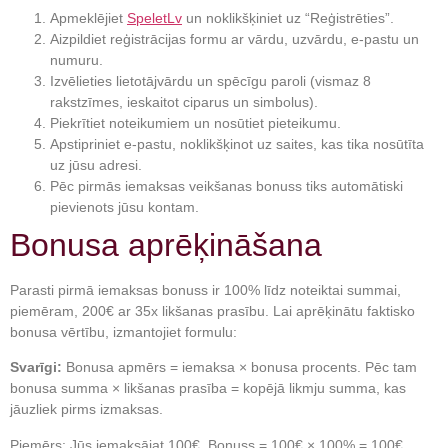
Apmeklējiet
SpeletLv
un noklikšķiniet uz “Reģistrēties”.
Aizpildiet reģistrācijas formu ar vārdu, uzvārdu, e-pastu un
numuru.
Izvēlieties lietotājvārdu un spēcīgu paroli (vismaz 8
rakstzīmes, ieskaitot ciparus un simbolus).
Piekrītiet noteikumiem un nosūtiet pieteikumu.
Apstipriniet e-pastu, noklikšķinot uz saites, kas tika nosūtīta
uz jūsu adresi.
Pēc pirmās iemaksas veikšanas bonuss tiks automātiski
pievienots jūsu kontam.
Bonusa aprēķināšana
Parasti pirmā iemaksas bonuss ir 100% līdz noteiktai summai,
piemēram, 200€ ar 35x likšanas prasību. Lai aprēķinātu faktisko
bonusa vērtību, izmantojiet formulu:
Svarīgi:
Bonusa apmērs = iemaksa × bonusa procents. Pēc tam
bonusa summa × likšanas prasība = kopējā likmju summa, kas
jāuzliek pirms izmaksas.
Piemērs: Jūs iemaksājat 100€. Bonuss = 100€ × 100% = 100€.