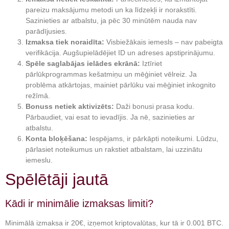
pareizu maksājumu metodi un ka līdzekļi ir norakstīti.
Sazinieties ar atbalstu, ja pēc 30 minūtēm nauda nav
parādījusies.
Izmaksa tiek noraidīta:
Visbiežākais iemesls – nav pabeigta
verifikācija. Augšupielādējiet ID un adreses apstiprinājumu.
Spēle saglabājas ielādes ekrānā:
Iztīriet
pārlūkprogrammas kešatmiņu un mēģiniet vēlreiz. Ja
problēma atkārtojas, mainiet pārlūku vai mēģiniet inkognito
režīmā.
Bonuss netiek aktivizēts:
Daži bonusi prasa kodu.
Pārbaudiet, vai esat to ievadījis. Ja nē, sazinieties ar
atbalstu.
Konta bloķēšana:
Iespējams, ir pārkāpti noteikumi. Lūdzu,
pārlasiet noteikumus un rakstiet atbalstam, lai uzzinātu
iemeslu.
Spēlētāji jautā
Kādi ir minimālie izmaksas limiti?
Minimālā izmaksa ir 20€, izņemot kriptovalūtas, kur tā ir 0.001 BTC.