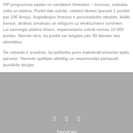
VIP programma sastāv no vairākiem līmeņiem – bronzas, sudraba,
zelta un platīna. Punkti tiek uzkrāti, uzliekot likmes (parasti 1 punkts
par 10€ likmju). Augstākajos līmeņos ir personalizēts atbalsts, lielāki
bonusi, ātrākas izmaksas un ielūgumi uz ekskluzīviem turnīriem.
Lai sasniegtu platīna līmeni, nepieciešams uzkrāt vismaz 10 000
punktu. Ņemiet vērā, ka punkti var beigties pēc 90 dienām bez
aktivitātes.
Šis ceļvedis ir izveidots, lai palīdzētu jums maksimāli izmantot spēļu
pieredzi. Vienmēr spēlējiet atbildīgi un neaizmirstiet pārbaudīt
jaunākās akcijas.
Services