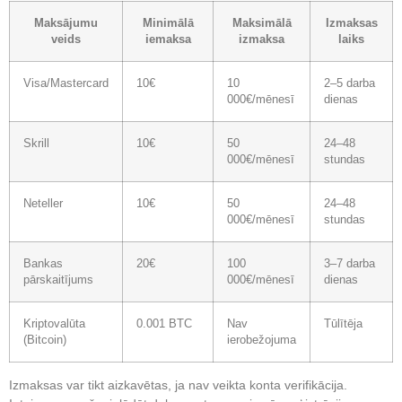
Maksājumu
Minimālā
Maksimālā
Izmaksas
veids
iemaksa
izmaksa
laiks
Visa/Mastercard
10€
10
2–5 darba
000€/mēnesī
dienas
Skrill
10€
50
24–48
000€/mēnesī
stundas
Neteller
10€
50
24–48
000€/mēnesī
stundas
Bankas
20€
100
3–7 darba
pārskaitījums
000€/mēnesī
dienas
Kriptovalūta
0.001 BTC
Nav
Tūlītēja
(Bitcoin)
ierobežojuma
Izmaksas var tikt aizkavētas, ja nav veikta konta verifikācija.