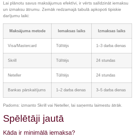
Lai plānotu savus maksājumus efektīvi, ir vērts salīdzināt iemaksu
un izmaksu ātrumu. Zemāk redzamajā tabulā apkopoti tipiskie
darījumu laiki:
Maksājuma metode
Iemaksas laiks
Izmaksas laiks
Visa/Mastercard
Tūlītējs
1–3 darba dienas
Skrill
Tūlītējs
24 stundas
Neteller
Tūlītējs
24 stundas
Bankas pārskaitījums
1–2 darba dienas
3–5 darba dienas
Padoms: izmanto Skrill vai Neteller, lai saņemtu laimestu ātrāk.
Spēlētāji jautā
Kāda ir minimālā iemaksa?