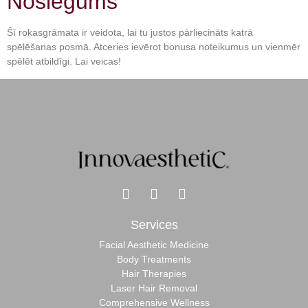
Noslēgums
Šī rokasgrāmata ir veidota, lai tu justos pārliecināts katrā
spēlēšanas posmā. Atceries ievērot bonusa noteikumus un vienmēr
spēlēt atbildīgi. Lai veicas!
Services
Facial Aesthetic Medicine
Body Treatments
Hair Therapies
Laser Hair Removal
Comprehensive Wellness