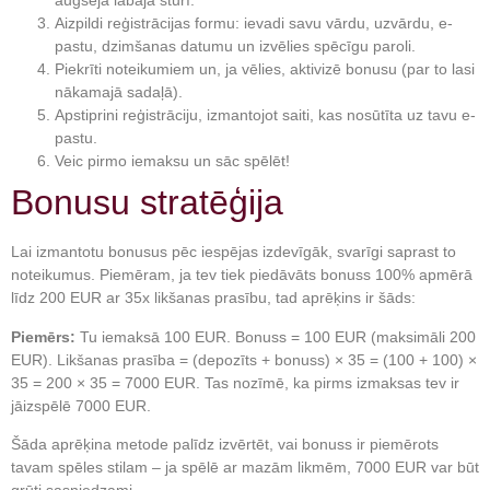
augšējā labajā stūrī.
Aizpildi reģistrācijas formu: ievadi savu vārdu, uzvārdu, e-
pastu, dzimšanas datumu un izvēlies spēcīgu paroli.
Piekrīti noteikumiem un, ja vēlies, aktivizē bonusu (par to lasi
nākamajā sadaļā).
Apstiprini reģistrāciju, izmantojot saiti, kas nosūtīta uz tavu e-
pastu.
Veic pirmo iemaksu un sāc spēlēt!
Bonusu stratēģija
Lai izmantotu bonusus pēc iespējas izdevīgāk, svarīgi saprast to
noteikumus. Piemēram, ja tev tiek piedāvāts bonuss 100% apmērā
līdz 200 EUR ar 35x likšanas prasību, tad aprēķins ir šāds:
Piemērs:
Tu iemaksā 100 EUR. Bonuss = 100 EUR (maksimāli 200
EUR). Likšanas prasība = (depozīts + bonuss) × 35 = (100 + 100) ×
35 = 200 × 35 = 7000 EUR. Tas nozīmē, ka pirms izmaksas tev ir
jāizspēlē 7000 EUR.
Šāda aprēķina metode palīdz izvērtēt, vai bonuss ir piemērots
tavam spēles stilam – ja spēlē ar mazām likmēm, 7000 EUR var būt
grūti sasniedzami.