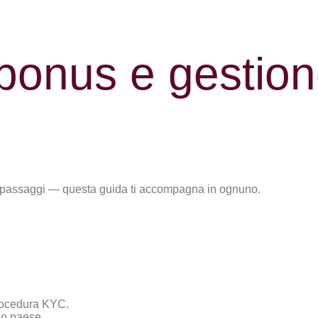
bonus e gestione
i passaggi — questa guida ti accompagna in ognuno.
procedura KYC.
uo paese.