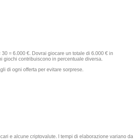
 30 = 6.000 €. Dovrai giocare un totale di 6.000 € in
ni giochi contribuiscono in percentuale diversa.
i di ogni offerta per evitare sorprese.
ncari e alcune criptovalute. I tempi di elaborazione variano da