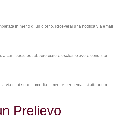
ompletata in meno di un giorno. Riceverai una notifica via email
avia, alcuni paesi potrebbero essere esclusi o avere condizioni
osta via chat sono immediati, mentre per l’email si attendono
un Prelievo