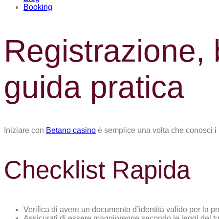
Booking
Registrazione, 
guida pratica
Iniziare con
Betano casino
è semplice una volta che conosci 
Checklist Rapida
Verifica di avere un documento d’identità valido per la 
Assicurati di essere maggiorenne secondo le leggi del t