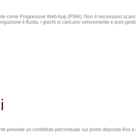
amente come Progressive Web App (PWA). Non è necessario scaricar
gazione è fluida, i giochi si caricano velocemente e puoi gestire
i
ente prevede un contributo percentuale sul primo deposito fino a 