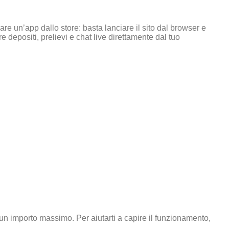
e un’app dallo store: basta lanciare il sito dal browser e
 depositi, prelievi e chat live direttamente dal tuo
un importo massimo. Per aiutarti a capire il funzionamento,