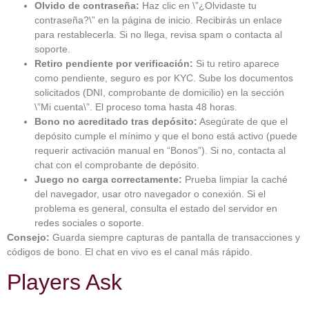
Olvido de contraseña:
Haz clic en \”¿Olvidaste tu
contraseña?\” en la página de inicio. Recibirás un enlace
para restablecerla. Si no llega, revisa spam o contacta al
soporte.
Retiro pendiente por verificación:
Si tu retiro aparece
como pendiente, seguro es por KYC. Sube los documentos
solicitados (DNI, comprobante de domicilio) en la sección
\”Mi cuenta\”. El proceso toma hasta 48 horas.
Bono no acreditado tras depósito:
Asegúrate de que el
depósito cumple el mínimo y que el bono está activo (puede
requerir activación manual en “Bonos”). Si no, contacta al
chat con el comprobante de depósito.
Juego no carga correctamente:
Prueba limpiar la caché
del navegador, usar otro navegador o conexión. Si el
problema es general, consulta el estado del servidor en
redes sociales o soporte.
Consejo:
Guarda siempre capturas de pantalla de transacciones y
códigos de bono. El chat en vivo es el canal más rápido.
Players Ask