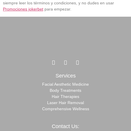
siempre leer los términos y condiciones, y no dudes en usar
Promociones jokerbet
para empezar.
Services
Facial Aesthetic Medicine
Body Treatments
Hair Therapies
Laser Hair Removal
Comprehensive Wellness
Contact Us: