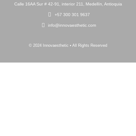
Calle 16AA Sur # 42-91, interior 211, Medellín, Antioquia
+57 300 301 9637
info@innovaesthetic.com
© 2024 Innovaesthetic • All Rights Reserved