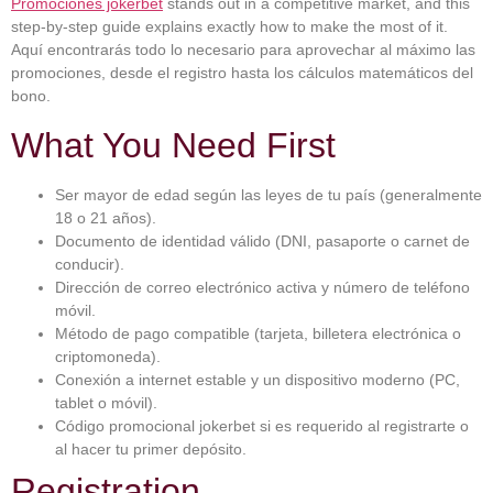
Promociones jokerbet
stands out in a competitive market, and this
step-by-step guide explains exactly how to make the most of it.
Aquí encontrarás todo lo necesario para aprovechar al máximo las
promociones, desde el registro hasta los cálculos matemáticos del
bono.
What You Need First
Ser mayor de edad según las leyes de tu país (generalmente
18 o 21 años).
Documento de identidad válido (DNI, pasaporte o carnet de
conducir).
Dirección de correo electrónico activa y número de teléfono
móvil.
Método de pago compatible (tarjeta, billetera electrónica o
criptomoneda).
Conexión a internet estable y un dispositivo moderno (PC,
tablet o móvil).
Código promocional jokerbet si es requerido al registrarte o
al hacer tu primer depósito.
Registration