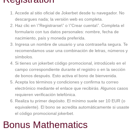
Accede al sitio oficial de Jokerbet desde tu navegador. No
descargues nada; la versión web es completa.
Haz clic en \”Registrarse\” o \”Crear cuenta\”. Completa el
formulario con tus datos personales: nombre, fecha de
nacimiento, país y moneda preferida.
Ingresa un nombre de usuario y una contraseña segura. Te
recomendamos usar una combinación de letras, números y
símbolos.
Si tienes un jokerbet código promocional, introdúcelo en el
campo correspondiente durante el registro o en la sección
de bonos después. Esto activa el bono de bienvenida.
Acepta los términos y condiciones y confirma tu correo
electrónico mediante el enlace que recibirás. Algunos casos
requieren verificación telefónica.
Realiza tu primer depósito. El mínimo suele ser 10 EUR (o
equivalente). El bono se acredita automáticamente si usaste
el código promocional jokerbet.
Bonus Mathematics