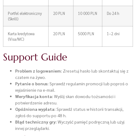
Portfel elektroniczny
20 PLN
10 000 PLN
Do 24 h
(Skrill)
Karta kredytowa
20 PLN
5000 PLN
1–2 dni
(Visa/MC)
Support Guide
Problem z logowaniem:
Zresetuj hasło lub skontaktuj się z
czatem na żywo.
Pytanie o bonus:
Sprawdź regulamin promocji lub poproś o
wyjaśnienie na e-mail.
Weryfikacja konta:
Wyślij skan dowodu tożsamości i
potwierdzenie adresu.
Opóźniona wypłata:
Sprawdź status w historii transakcji,
zgłoś do supportu po 48 h.
Błąd techniczny gry:
Wyczyść pamięć podręczną lub użyj
innej przeglądarki.