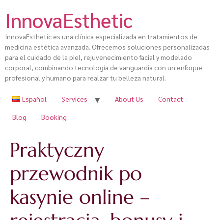
InnovaEsthetic
InnovaEsthetic es una clínica especializada en tratamientos de
medicina estética avanzada. Ofrecemos soluciones personalizadas
para el cuidado de la piel, rejuvenecimiento facial y modelado
corporal, combinando tecnología de vanguardia con un enfoque
profesional y humano para realzar tu belleza natural.
Español
Services
About Us
Contact
Blog
Booking
Praktyczny
przewodnik po
kasynie online –