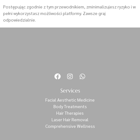
Postępując zgodnie z tym przewodnikiem, zminimalizujesz ryzyko i w
pełni wykorzystasz możliwości platformy. Zawsze graj
odpowiedzialnie.
Services
Facial Aesthetic Medicine
Body Treatments
Hair Therapies
Laser Hair Removal
Comprehensive Wellness