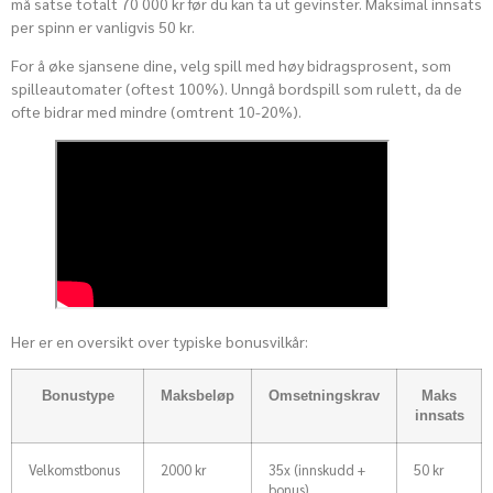
må satse totalt 70 000 kr før du kan ta ut gevinster. Maksimal innsats
per spinn er vanligvis 50 kr.
For å øke sjansene dine, velg spill med høy bidragsprosent, som
spilleautomater (oftest 100%). Unngå bordspill som rulett, da de
ofte bidrar med mindre (omtrent 10-20%).
Her er en oversikt over typiske bonusvilkår:
Bonustype
Maksbeløp
Omsetningskrav
Maks
innsats
Velkomstbonus
2000 kr
35x (innskudd +
50 kr
bonus)