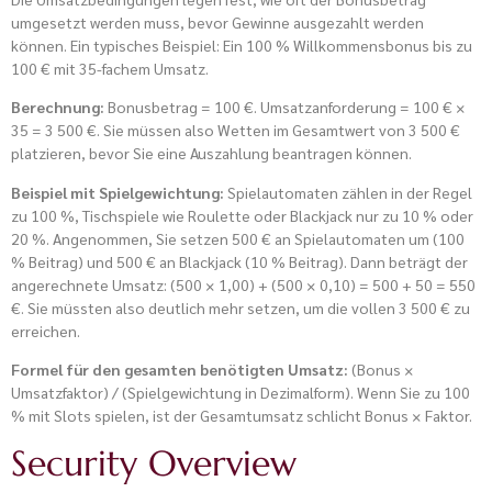
umgesetzt werden muss, bevor Gewinne ausgezahlt werden
können. Ein typisches Beispiel: Ein 100 % Willkommensbonus bis zu
100 € mit 35-fachem Umsatz.
Berechnung:
Bonusbetrag = 100 €. Umsatzanforderung = 100 € ×
35 = 3 500 €. Sie müssen also Wetten im Gesamtwert von 3 500 €
platzieren, bevor Sie eine Auszahlung beantragen können.
Beispiel mit Spielgewichtung:
Spielautomaten zählen in der Regel
zu 100 %, Tischspiele wie Roulette oder Blackjack nur zu 10 % oder
20 %. Angenommen, Sie setzen 500 € an Spielautomaten um (100
% Beitrag) und 500 € an Blackjack (10 % Beitrag). Dann beträgt der
angerechnete Umsatz: (500 × 1,00) + (500 × 0,10) = 500 + 50 = 550
€. Sie müssten also deutlich mehr setzen, um die vollen 3 500 € zu
erreichen.
Formel für den gesamten benötigten Umsatz:
(Bonus ×
Umsatzfaktor) / (Spielgewichtung in Dezimalform). Wenn Sie zu 100
% mit Slots spielen, ist der Gesamtumsatz schlicht Bonus × Faktor.
Security Overview