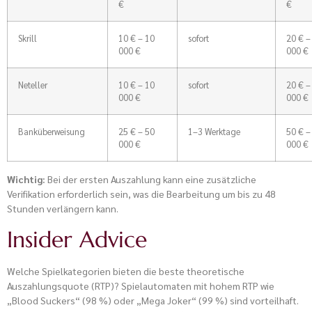
€
€
Skrill
10 € – 10
sofort
20 € –
000 €
000 €
Neteller
10 € – 10
sofort
20 € –
000 €
000 €
Banküberweisung
25 € – 50
1–3 Werktage
50 € –
000 €
000 €
Wichtig:
Bei der ersten Auszahlung kann eine zusätzliche
Verifikation erforderlich sein, was die Bearbeitung um bis zu 48
Stunden verlängern kann.
Insider Advice
Welche Spielkategorien bieten die beste theoretische
Auszahlungsquote (RTP)? Spielautomaten mit hohem RTP wie
„Blood Suckers“ (98 %) oder „Mega Joker“ (99 %) sind vorteilhaft.