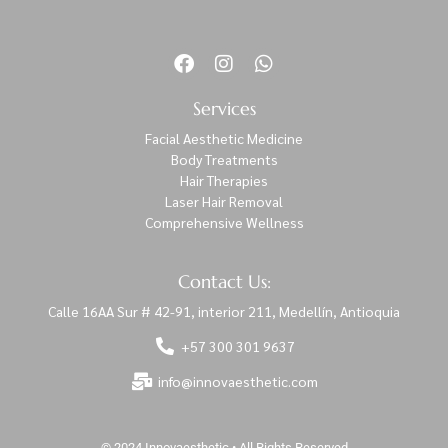
Services
Facial Aesthetic Medicine
Body Treatments
Hair Therapies
Laser Hair Removal
Comprehensive Wellness
Contact Us:
Calle 16AA Sur # 42-91, interior 211, Medellín, Antioquia
+57 300 301 9637
info@innovaesthetic.com
© 2024 Innovaesthetic • All Rights Reserved