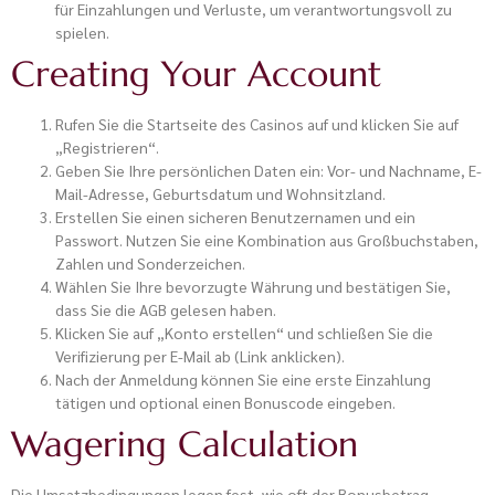
für Einzahlungen und Verluste, um verantwortungsvoll zu
spielen.
Creating Your Account
Rufen Sie die Startseite des Casinos auf und klicken Sie auf
„Registrieren“.
Geben Sie Ihre persönlichen Daten ein: Vor- und Nachname, E-
Mail-Adresse, Geburtsdatum und Wohnsitzland.
Erstellen Sie einen sicheren Benutzernamen und ein
Passwort. Nutzen Sie eine Kombination aus Großbuchstaben,
Zahlen und Sonderzeichen.
Wählen Sie Ihre bevorzugte Währung und bestätigen Sie,
dass Sie die AGB gelesen haben.
Klicken Sie auf „Konto erstellen“ und schließen Sie die
Verifizierung per E-Mail ab (Link anklicken).
Nach der Anmeldung können Sie eine erste Einzahlung
tätigen und optional einen Bonuscode eingeben.
Wagering Calculation
Die Umsatzbedingungen legen fest, wie oft der Bonusbetrag