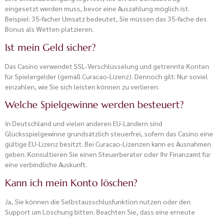
eingesetzt werden muss, bevor eine Auszahlung möglich ist.
Beispiel: 35-facher Umsatz bedeutet, Sie müssen das 35-fache des
Bonus als Wetten platzieren.
Ist mein Geld sicher?
Das Casino verwendet SSL-Verschlüsselung und getrennte Konten
für Spielergelder (gemäß Curacao-Lizenz). Dennoch gilt: Nur soviel
einzahlen, wie Sie sich leisten können zu verlieren.
Welche Spielgewinne werden besteuert?
In Deutschland und vielen anderen EU-Ländern sind
Glücksspielgewinne grundsätzlich steuerfrei, sofern das Casino eine
gültige EU-Lizenz besitzt. Bei Curacao-Lizenzen kann es Ausnahmen
geben. Konsultieren Sie einen Steuerberater oder Ihr Finanzamt für
eine verbindliche Auskunft.
Kann ich mein Konto löschen?
Ja, Sie können die Selbstausschlusfunktion nutzen oder den
Support um Löschung bitten. Beachten Sie, dass eine erneute