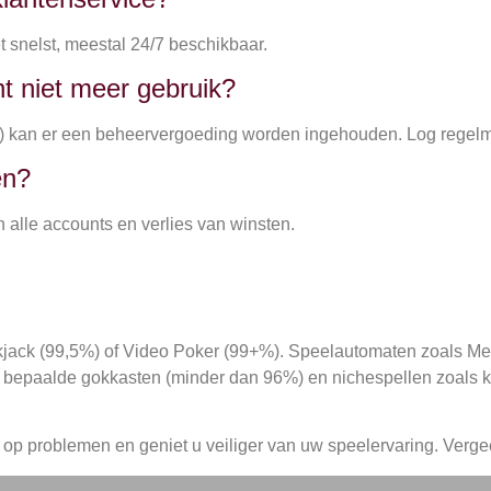
het snelst, meestal 24/7 beschikbaar.
nt niet meer gebruik?
en) kan er een beheervergoeding worden ingehouden. Log regelm
en?
an alle accounts en verlies van winsten.
kjack (99,5%) of Video Poker (99+%). Speelautomaten zoals Me
s bepaalde gokkasten (minder dan 96%) en nichespellen zoals 
 op problemen en geniet u veiliger van uw speelervaring. Vergee