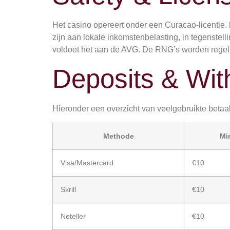
Het casino opereert onder een Curacao-licentie.
zijn aan lokale inkomstenbelasting, in tegenstell
voldoet het aan de AVG. De RNG’s worden regelma
Deposits & Wit
Hieronder een overzicht van veelgebruikte beta
Methode
Mi
Visa/Mastercard
€10
Skrill
€10
Neteller
€10