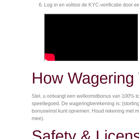
Log in en voltooi de KYC-verificatie door 
How Wagering
Stel, u ontvangt een welkomstbonus van 100% tot 
speeltegoed. De wageringberekening is: (storting
bonuswinst kunt opnemen. Houd rekening met ma
mee).
Safety & Licen