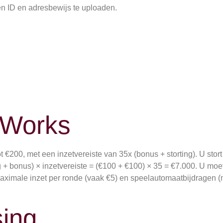
een ID en adresbewijs te uploaden.
 Works
€200, met een inzetvereiste van 35x (bonus + storting). U stor
 + bonus) × inzetvereiste = (€100 + €100) × 35 = €7.000. U moe
ximale inzet per ronde (vaak €5) en speelautomaatbijdragen (
sing