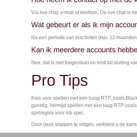
Via live chat, e-mail of telefoon. De live chat is 
Wat gebeurt er als ik mijn accou
Na een periode van inactiviteit (bijv. 12 maand
Kan ik meerdere accounts hebb
Nee, dat is niet toegestaan en leidt tot sluiting v
Pro Tips
Kies voor spellen met een hoog RTP, zoals Blac
gunstig. Vermijd spellen met een laag RTP zoal
spelregels voor elk spel.
Door deze stappen te volgen, verkleint u de kans