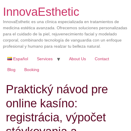
InnovaEsthetic
InnovaEsthetic es una clínica especializada en tratamientos de
medicina estética avanzada. Ofrecemos soluciones personalizadas
para el cuidado de la piel, rejuvenecimiento facial y modelado
corporal, combinando tecnología de vanguardia con un enfoque
profesional y humano para realzar tu belleza natural.
Español
Services
About Us
Contact
Blog
Booking
Praktický návod pre
online kasíno:
registrácia, výpočet