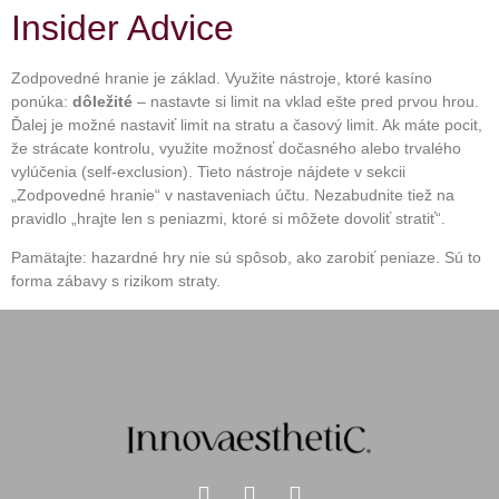
Insider Advice
Zodpovedné hranie je základ. Využite nástroje, ktoré kasíno
ponúka:
dôležité
– nastavte si limit na vklad ešte pred prvou hrou.
Ďalej je možné nastaviť limit na stratu a časový limit. Ak máte pocit,
že strácate kontrolu, využite možnosť dočasného alebo trvalého
vylúčenia (self-exclusion). Tieto nástroje nájdete v sekcii
„Zodpovedné hranie“ v nastaveniach účtu. Nezabudnite tiež na
pravidlo „hrajte len s peniazmi, ktoré si môžete dovoliť stratiť“.
Pamätajte: hazardné hry nie sú spôsob, ako zarobiť peniaze. Sú to
forma zábavy s rizikom straty.