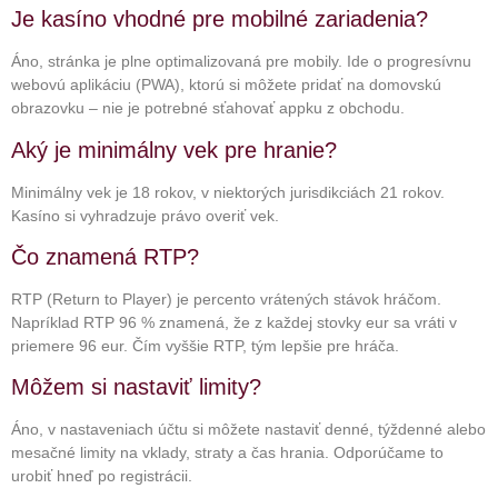
Je kasíno vhodné pre mobilné zariadenia?
Áno, stránka je plne optimalizovaná pre mobily. Ide o progresívnu
webovú aplikáciu (PWA), ktorú si môžete pridať na domovskú
obrazovku – nie je potrebné sťahovať appku z obchodu.
Aký je minimálny vek pre hranie?
Minimálny vek je 18 rokov, v niektorých jurisdikciách 21 rokov.
Kasíno si vyhradzuje právo overiť vek.
Čo znamená RTP?
RTP (Return to Player) je percento vrátených stávok hráčom.
Napríklad RTP 96 % znamená, že z každej stovky eur sa vráti v
priemere 96 eur. Čím vyššie RTP, tým lepšie pre hráča.
Môžem si nastaviť limity?
Áno, v nastaveniach účtu si môžete nastaviť denné, týždenné alebo
mesačné limity na vklady, straty a čas hrania. Odporúčame to
urobiť hneď po registrácii.