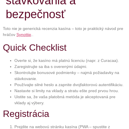
stávkovania a
bezpečnosť
Toto nie je generická recenzia kasína – toto je praktický návod pre
hráčov
Synottip
..
Quick Checklist
Overte si, že kasíno má platnú licenciu (napr. z Curacaa).
Zaregistrujte sa iba s overenými údajmi.
Skontrolujte bonusové podmienky – najmä požiadavky na
stávkovanie.
Používajte silné heslo a zapnite dvojfaktorovú autentifikáciu.
Nastavte si limity na vklady a stratu ešte pred prvou hrou.
Uistite sa, že vaša platobná metóda je akceptovaná pre
vklady aj výbery.
Registrácia
Prejdite na webovú stránku kasína (PWA – spustite z