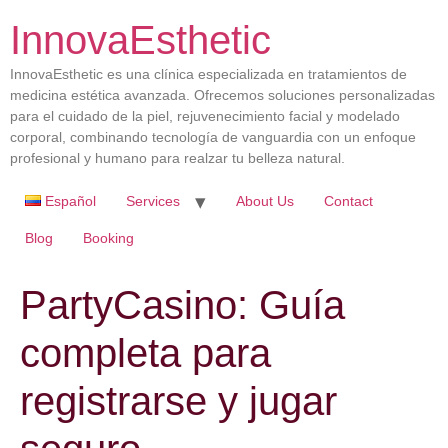
InnovaEsthetic
InnovaEsthetic es una clínica especializada en tratamientos de
medicina estética avanzada. Ofrecemos soluciones personalizadas
para el cuidado de la piel, rejuvenecimiento facial y modelado
corporal, combinando tecnología de vanguardia con un enfoque
profesional y humano para realzar tu belleza natural.
Español
Services
About Us
Contact
Blog
Booking
PartyCasino: Guía
completa para
registrarse y jugar