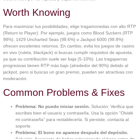
Worth Knowing
Para maximizar tus posibilidades, elige tragamonedas con alto RTP
(Return to Player). Por ejemplo, juegos como Blood Suckers (RTP
98%), 1429 Uncharted Seas (98.6%) o Jackpot 6000 (98.8%)
ofrecen excelentes retornos. En cambio, evita los juegos de casino
en vivo (ruleta, blackjack) si buscas cumplir requisitos de apuesta,
ya que su contribución suele ser baja (5-10%). Las tragaperras
progresivas tienen RTP más bajo (alrededor del 90%) debido al
jackpot, pero si buscas un gran premio, pueden ser atractivas con
moderación.
Common Problems & Fixes
Problema: No puedo iniciar sesión.
Solución: Verifica que
escribes bien el usuario y contraseña. Usa la opción “Olvidé
mi contraseña” para restablecerla. Si persiste, contacta al
soporte.
Problema: El bono no aparece después del depósito.
Solución: Asegúrate de haber seleccionado el bono antes de