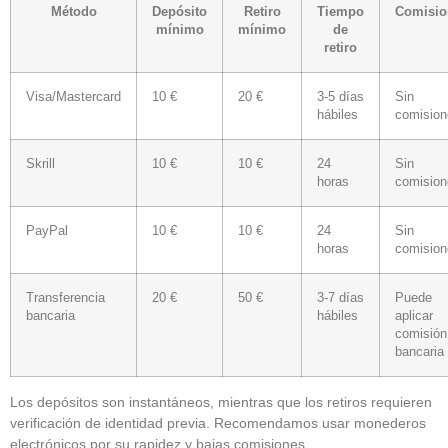
Método
Depósito
Retiro
Tiempo
Comisio
mínimo
mínimo
de
retiro
Visa/Mastercard
10 €
20 €
3-5 días
Sin
hábiles
comision
Skrill
10 €
10 €
24
Sin
horas
comision
PayPal
10 €
10 €
24
Sin
horas
comision
Transferencia
20 €
50 €
3-7 días
Puede
bancaria
hábiles
aplicar
comisión
bancaria
Los depósitos son instantáneos, mientras que los retiros requieren
verificación de identidad previa. Recomendamos usar monederos
electrónicos por su rapidez y bajas comisiones.