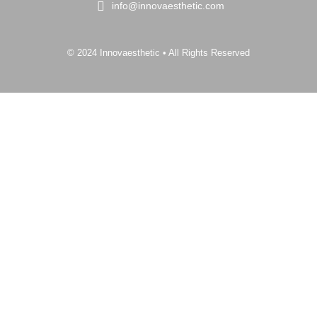
info@innovaesthetic.com
© 2024 Innovaesthetic • All Rights Reserved