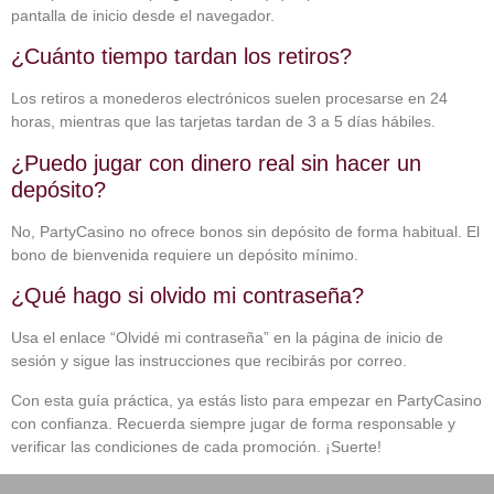
pantalla de inicio desde el navegador.
¿Cuánto tiempo tardan los retiros?
Los retiros a monederos electrónicos suelen procesarse en 24
horas, mientras que las tarjetas tardan de 3 a 5 días hábiles.
¿Puedo jugar con dinero real sin hacer un
depósito?
No, PartyCasino no ofrece bonos sin depósito de forma habitual. El
bono de bienvenida requiere un depósito mínimo.
¿Qué hago si olvido mi contraseña?
Usa el enlace “Olvidé mi contraseña” en la página de inicio de
sesión y sigue las instrucciones que recibirás por correo.
Con esta guía práctica, ya estás listo para empezar en PartyCasino
con confianza. Recuerda siempre jugar de forma responsable y
verificar las condiciones de cada promoción. ¡Suerte!