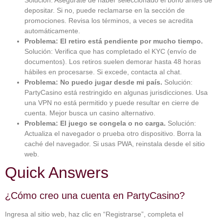
depositar. Si no, puede reclamarse en la sección de
promociones. Revisa los términos, a veces se acredita
automáticamente.
Problema: El retiro está pendiente por mucho tiempo.
Solución: Verifica que has completado el KYC (envío de
documentos). Los retiros suelen demorar hasta 48 horas
hábiles en procesarse. Si excede, contacta al chat.
Problema: No puedo jugar desde mi país.
Solución:
PartyCasino está restringido en algunas jurisdicciones. Usa
una VPN no está permitido y puede resultar en cierre de
cuenta. Mejor busca un casino alternativo.
Problema: El juego se congela o no carga.
Solución:
Actualiza el navegador o prueba otro dispositivo. Borra la
caché del navegador. Si usas PWA, reinstala desde el sitio
web.
Quick Answers
¿Cómo creo una cuenta en PartyCasino?
Ingresa al sitio web, haz clic en “Registrarse”, completa el