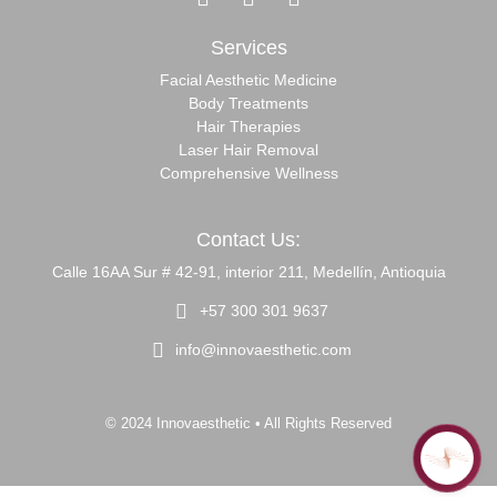
Services
Facial Aesthetic Medicine
Body Treatments
Hair Therapies
Laser Hair Removal
Comprehensive Wellness
Contact Us:
Calle 16AA Sur # 42-91, interior 211, Medellín, Antioquia
+57 300 301 9637
info@innovaesthetic.com
© 2024 Innovaesthetic • All Rights Reserved