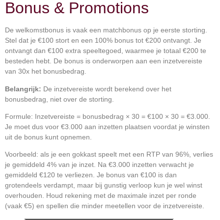
Bonus & Promotions
De welkomstbonus is vaak een matchbonus op je eerste storting.
Stel dat je €100 stort en een 100% bonus tot €200 ontvangt. Je
ontvangt dan €100 extra speeltegoed, waarmee je totaal €200 te
besteden hebt. De bonus is onderworpen aan een inzetvereiste
van 30x het bonusbedrag.
Belangrijk:
De inzetvereiste wordt berekend over het
bonusbedrag, niet over de storting.
Formule: Inzetvereiste = bonusbedrag × 30 = €100 × 30 = €3.000.
Je moet dus voor €3.000 aan inzetten plaatsen voordat je winsten
uit de bonus kunt opnemen.
Voorbeeld: als je een gokkast speelt met een RTP van 96%, verlies
je gemiddeld 4% van je inzet. Na €3.000 inzetten verwacht je
gemiddeld €120 te verliezen. Je bonus van €100 is dan
grotendeels verdampt, maar bij gunstig verloop kun je wel winst
overhouden. Houd rekening met de maximale inzet per ronde
(vaak €5) en spellen die minder meetellen voor de inzetvereiste.