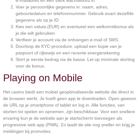
e‑mailadres en een sterk wachtwoord in.
Voer je persoonlijke gegevens in: naam, adres,
geboortedatum en telefoonnummer. Gebruik exact dezelfde
gegevens als op je ID.
Kies een valuta (EUR) en eventueel een welkomstbonus als
je die wilt gebruiken.
Verifieer je account via de ontvangen e‑mail of SMS.
Doorloop de KYC-procedure: upload een kopie van je
paspoort of rijbewijs en een recente energierekening.
Stort je eerste bedrag via de kassa. Let op minimale storting
voor de bonus.
Playing on Mobile
Het casino biedt een mobiel geoptimaliseerde website die direct in
de browser werkt. Je hoeft geen app te downloaden. Open gewoon
de URL op je smartphone of tablet en log in. Alle functies, van
storten tot spelen en opnemen, zijn beschikbaar. Voor een snellere
ervaring kun je de website aan je startscherm toevoegen als
progressive web app (PWA). Zo laadt de site nog sneller en krijg je
meldingen bij promoties.