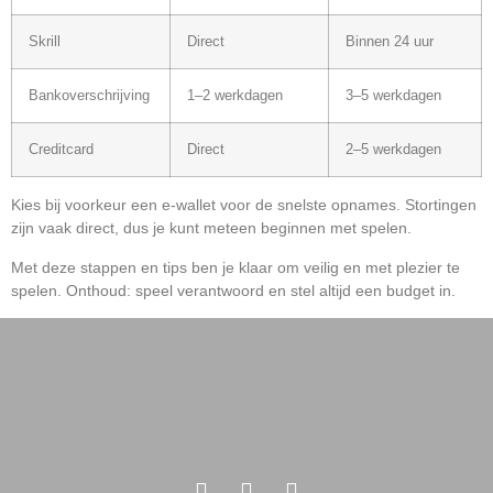
Skrill
Direct
Binnen 24 uur
Bankoverschrijving
1–2 werkdagen
3–5 werkdagen
Creditcard
Direct
2–5 werkdagen
Kies bij voorkeur een e‑wallet voor de snelste opnames. Stortingen
zijn vaak direct, dus je kunt meteen beginnen met spelen.
Met deze stappen en tips ben je klaar om veilig en met plezier te
spelen. Onthoud: speel verantwoord en stel altijd een budget in.