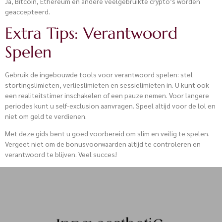
Ja, Bitcoin, Ethereum en andere veelgebruikte crypto’s worden
geaccepteerd.
Extra Tips: Verantwoord
Spelen
Gebruik de ingebouwde tools voor verantwoord spelen: stel
stortingslimieten, verlieslimieten en sessielimieten in. U kunt ook
een realiteitstimer inschakelen of een pauze nemen. Voor langere
periodes kunt u self-exclusion aanvragen. Speel altijd voor de lol en
niet om geld te verdienen.
Met deze gids bent u goed voorbereid om slim en veilig te spelen.
Vergeet niet om de bonusvoorwaarden altijd te controleren en
verantwoord te blijven. Veel succes!