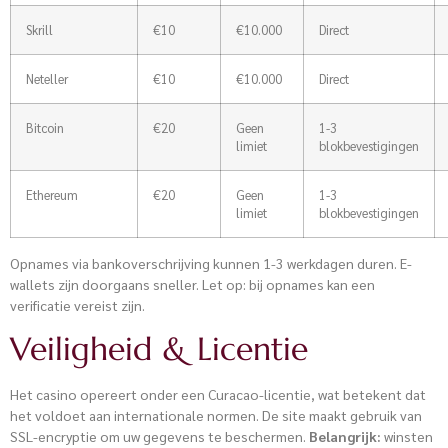
Skrill
€10
€10.000
Direct
Neteller
€10
€10.000
Direct
Bitcoin
€20
Geen
1-3
limiet
blokbevestigingen
Ethereum
€20
Geen
1-3
limiet
blokbevestigingen
Opnames via bankoverschrijving kunnen 1-3 werkdagen duren. E-
wallets zijn doorgaans sneller. Let op: bij opnames kan een
verificatie vereist zijn.
Veiligheid & Licentie
Het casino opereert onder een Curacao-licentie, wat betekent dat
het voldoet aan internationale normen. De site maakt gebruik van
SSL-encryptie om uw gegevens te beschermen.
Belangrijk:
winsten