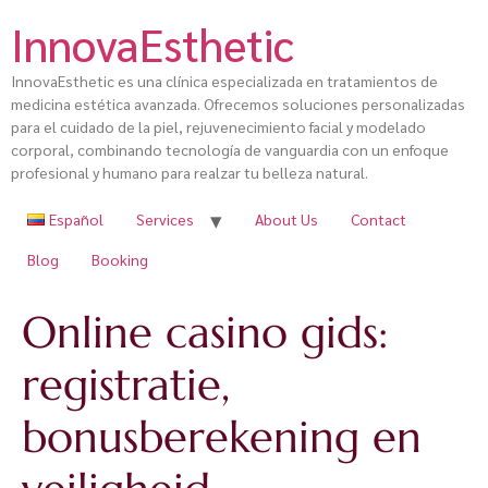
InnovaEsthetic
InnovaEsthetic es una clínica especializada en tratamientos de
medicina estética avanzada. Ofrecemos soluciones personalizadas
para el cuidado de la piel, rejuvenecimiento facial y modelado
corporal, combinando tecnología de vanguardia con un enfoque
profesional y humano para realzar tu belleza natural.
Español
Services
About Us
Contact
Blog
Booking
Online casino gids:
registratie,
bonusberekening en