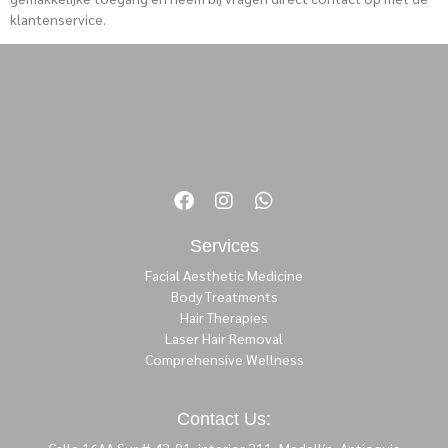
klantenservice.
Services
Facial Aesthetic Medicine
Body Treatments
Hair Therapies
Laser Hair Removal
Comprehensive Wellness
Contact Us: