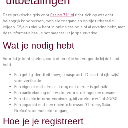
uitbetalingen
Deze praktische gids voor
Casino 711 nl
richt zich op wat echt
belangrijk is: bonussen, mobiele toegang en op tijd uitbetaald
krijgen. Of je nu nieuw bent in online casino’s of al ervaring hebt, met
deze informatie haal je het meeste uit je spelervaring.
Wat je nodig hebt
Voordat je kunt spelen, controleer of je het volgende bij de hand
hebt:
Een geldig identiteitsbewijs (paspoort, ID-kaart of rijbewijs)
voor verificatie
Een eigen e-mailadres dat nog niet eerder is gebruikt
Een bankrekening of e-wallet voor stortingen en opnames
Een stabiele internetverbinding, bij voorkeur wifi of 4G/5G
Een apparaat met een recente browser (Chrome, Safari,
Firefox) voor mobiele toegang
Hoe je je registreert