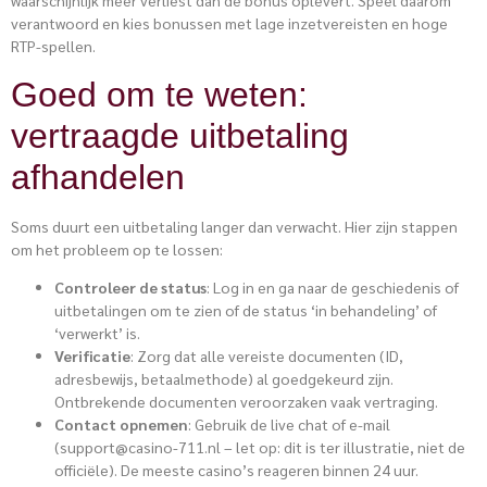
waarschijnlijk meer verliest dan de bonus oplevert. Speel daarom
verantwoord en kies bonussen met lage inzetvereisten en hoge
RTP-spellen.
Goed om te weten:
vertraagde uitbetaling
afhandelen
Soms duurt een uitbetaling langer dan verwacht. Hier zijn stappen
om het probleem op te lossen:
Controleer de status
: Log in en ga naar de geschiedenis of
uitbetalingen om te zien of de status ‘in behandeling’ of
‘verwerkt’ is.
Verificatie
: Zorg dat alle vereiste documenten (ID,
adresbewijs, betaalmethode) al goedgekeurd zijn.
Ontbrekende documenten veroorzaken vaak vertraging.
Contact opnemen
: Gebruik de live chat of e-mail
(support@casino-711.nl – let op: dit is ter illustratie, niet de
officiële). De meeste casino’s reageren binnen 24 uur.