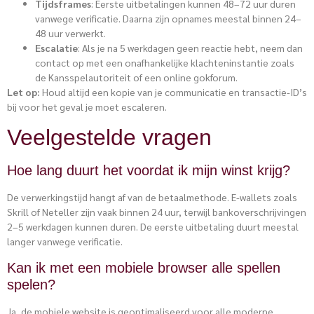
Tijdsframes
: Eerste uitbetalingen kunnen 48–72 uur duren
vanwege verificatie. Daarna zijn opnames meestal binnen 24–
48 uur verwerkt.
Escalatie
: Als je na 5 werkdagen geen reactie hebt, neem dan
contact op met een onafhankelijke klachteninstantie zoals
de Kansspelautoriteit of een online gokforum.
Let op:
Houd altijd een kopie van je communicatie en transactie-ID’s
bij voor het geval je moet escaleren.
Veelgestelde vragen
Hoe lang duurt het voordat ik mijn winst krijg?
De verwerkingstijd hangt af van de betaalmethode. E-wallets zoals
Skrill of Neteller zijn vaak binnen 24 uur, terwijl bankoverschrijvingen
2–5 werkdagen kunnen duren. De eerste uitbetaling duurt meestal
langer vanwege verificatie.
Kan ik met een mobiele browser alle spellen
spelen?
Ja, de mobiele website is geoptimaliseerd voor alle moderne