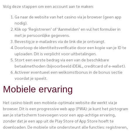
Volg deze stappen om een account aan te maken:
Ga naar de website van het casino via je browser (geen app
nodig).
Klik op ‘Registreren’ of ‘Aanmelden’ en vul het formulier in
met je persoonlijke gegevens.
Bevestig je e-mailadres via de link die je ontvangt.
Doorloop de identiteitsverificatie door een kopie van je ID te
uploaden. Dit is verplicht voor uitbetalingen.
Stort een eerste bedrag via een van de beschikbare
betaalmethoden (bijvoorbeeld iDEAL, creditcard of e-wallet).
Activeer eventueel een welkomstbonus in de bonus sectie
voordat je speelt.
Mobiele ervaring
Het casino biedt een mobiele-optimale website die werkt via je
browser. Dit is een progressive web app (PWA): je kunt het pictogram
aan je startscherm toevoegen voor een app-achtige ervaring,
zonder dat je een app uit de Play Store of App Store hoeft te
downloaden. De mobiele site ondersteunt alle functies: registreren,