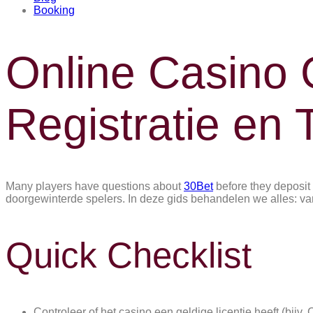
Booking
Online Casino 
Registratie en 
Many players have questions about
30Bet
before they deposit 
doorgewinterde spelers. In deze gids behandelen we alles: 
Quick Checklist
Controleer of het casino een geldige licentie heeft (bijv