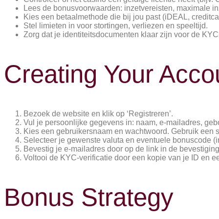
Lees de bonusvoorwaarden: inzetvereisten, maximale inz
Kies een betaalmethode die bij jou past (iDEAL, creditcar
Stel limieten in voor stortingen, verliezen en speeltijd.
Zorg dat je identiteitsdocumenten klaar zijn voor de KYC-
Creating Your Acco
Bezoek de website en klik op ‘Registreren’.
Vul je persoonlijke gegevens in: naam, e-mailadres, ge
Kies een gebruikersnaam en wachtwoord. Gebruik een s
Selecteer je gewenste valuta en eventuele bonuscode (i
Bevestig je e-mailadres door op de link in de bevestiging
Voltooi de KYC-verificatie door een kopie van je ID en e
Bonus Strategy