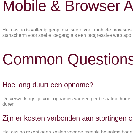
Mobile & Browser 
Het casino is volledig geoptimaliseerd voor mobiele browsers. 
startscherm voor snelle toegang als een progressive web app (
Common Question
Hoe lang duurt een opname?
De verwerkingstijd voor opnames varieert per betaalmethode. E
duren.
Zijn er kosten verbonden aan stortingen
Het casino rekent geen kosten voor de meeste betaalmethode