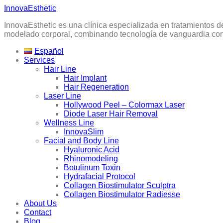
InnovaEsthetic
InnovaEsthetic es una clínica especializada en tratamientos d
modelado corporal, combinando tecnología de vanguardia con 
Español
Services
Hair Line
Hair Implant
Hair Regeneration
Laser Line
Hollywood Peel – Colormax Laser
Diode Laser Hair Removal
Wellness Line
InnovaSlim
Facial and Body Line
Hyaluronic Acid
Rhinomodeling
Botulinum Toxin
Hydrafacial Protocol
Collagen Biostimulator Sculptra
Collagen Biostimulator Radiesse
About Us
Contact
Blog