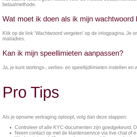
betaalmethode.
Wat moet ik doen als ik mijn wachtwoord
Klik op de link ‘Wachtwoord vergeten’ op de inlogpagina. Je on
mailadres.
Kan ik mijn speellimieten aanpassen?
Ja, je kunt stortings-, verlies- en speeltijdlimieten instellen 
Pro Tips
Als je opname vertraging oploopt, volg dan deze stappen:
Controleer of alle KYC-documenten zijn goedgekeurd. Di
Neem contact op met de klantenservice via live chat of 