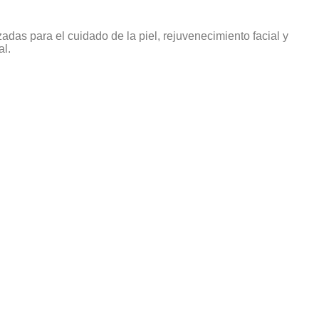
das para el cuidado de la piel, rejuvenecimiento facial y
al.