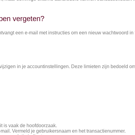
 ben vergeten?
tvangt een e-mail met instructies om een nieuw wachtwoord in te
en wijzigen in je accountinstellingen. Deze limieten zijn bedoeld
t is vaak de hoofdoorzaak.
e-mail. Vermeld je gebruikersnaam en het transactienummer.