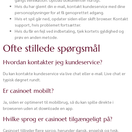
gangs verifikation. Upload dokumenter hurtigt.
Hvis du har glemt din e-mail, kontakt kundeservice med dine
personoplysninger for at få genoprettet adgang.
Hvis et spil går ned, opdater siden eller skift browser. Kontakt
support, hvis problemet fortsætter.
Hvis du får en fejl ved indbetaling, tjek kortets gyldighed og
prøv en anden metode.
Ofte stillede spørgsmål
Hvordan kontakter jeg kundeservice?
Du kan kontakte kundeservice via live chat eller e-mail. Live chat er
typisk døgnet rundt.
Er casinoet mobilt?
Ja, siden er optimeret til mobilbrug, så du kan spille direkte i
browseren uden at downloade en app.
Hvilke sprog er casinoet tilgængeligt på?
Casinoet tilbyder flere sprog, herunder dansk, engelsk og tysk.