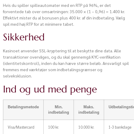
Hvis du spiller spilleautomater med en RTP på 96%, er det
forventede tab over omsætningen: 35.000 × (1 – 0,96) = 1.400 kr.
Effektivt mister du al bonusen plus 400 kr. af din indbetaling. Vælg
spil med høj RTP for at minimere tabet.
Sikkerhed
Kasinoet anvender SSL-kryptering til at beskytte dine data. Alle
transaktioner overvåges, og du skal gennemgå KYC-verifikation
(identitetskontrol), inden du kan hæve større beløb. Ansvarligt spil
fremmes med værktøjer som indbetalingsgrænser og
selveksklusion.
Ind og ud med penge
Betalingsmetode
Min.
Maks.
Udbetalingsti
indbetaling
indbetaling
Visa/Mastercard
100 kr.
10.000 kr.
1-3 bankdage