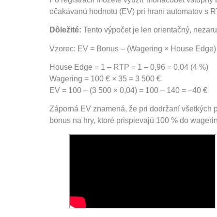
očakávanú hodnotu (EV) pri hraní automatov s 
Dôležité:
Tento výpočet je len orientačný, nezaru
Vzorec: EV = Bonus – (Wagering × House Edge)
House Edge = 1 – RTP = 1 – 0,96 = 0,04 (4 %)
Wagering = 100 € × 35 = 3 500 €
EV = 100 – (3 500 × 0,04) = 100 – 140 = –40 €
Záporná EV znamená, že pri dodržaní všetkých po
bonus na hry, ktoré prispievajú 100 % do wageri