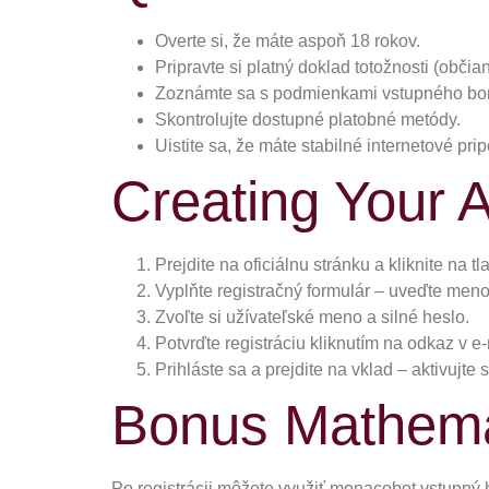
Overte si, že máte aspoň 18 rokov.
Pripravte si platný doklad totožnosti (obči
Zoznámte sa s podmienkami vstupného bo
Skontrolujte dostupné platobné metódy.
Uistite sa, že máte stabilné internetové prip
Creating Your 
Prejdite na oficiálnu stránku a kliknite na tl
Vyplňte registračný formulár – uveďte meno
Zvoľte si užívateľské meno a silné heslo.
Potvrďte registráciu kliknutím na odkaz v e-
Prihláste sa a prejdite na vklad – aktivujte
Bonus Mathema
Po registrácii môžete využiť monacobet vstupn