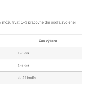
 môžu trvať 1–3 pracovné dni podľa zvolenej
Čas výberu
1–3 dni
1–2 dni
do 24 hodín