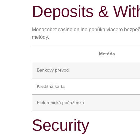
Deposits & Wit
Monacobet casino online ponúka viacero bezpeč
metódy.
Metóda
Bankový prevod
Kreditná karta
Elektronická peňaženka
Security