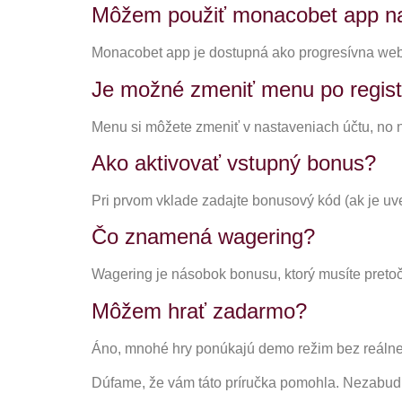
Môžem použiť monacobet app n
Monacobet app je dostupná ako progresívna webov
Je možné zmeniť menu po regist
Menu si môžete zmeniť v nastaveniach účtu, no n
Ako aktivovať vstupný bonus?
Pri prvom vklade zadajte bonusový kód (ak je uve
Čo znamená wagering?
Wagering je násobok bonusu, ktorý musíte pretoč
Môžem hrať zadarmo?
Áno, mnohé hry ponúkajú demo režim bez reálne
Dúfame, že vám táto príručka pomohla. Nezabudni