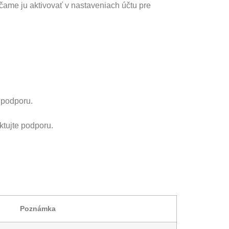
čame ju aktivovať v nastaveniach účtu pre
 podporu.
ktujte podporu.
Poznámka