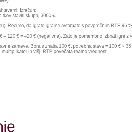
htev)
ahtevami. Izračun:
tkov staviti skupaj 3000 €.
u). Recimo, da igrate igralne avtomate s povprečnim RTP 96 % 
 – 120 € = –20 € (negativna). Zato je pomembno izbrati igre z vi
tavne zahteve. Bonus znaša 100 €, potrebna stava = 100 € × 35
 multiplikator in višji RTP povečata realno vrednost.
nje