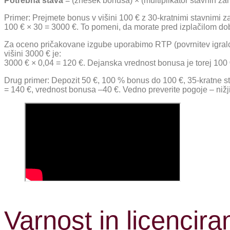
Potrebna stava
= (znesek bonusa) × (multiplikator stavnih za
Primer: Prejmete bonus v višini 100 € z 30-kratnimi stavnimi z
100 € × 30 = 3000 €. To pomeni, da morate pred izplačilom dobi
Za oceno pričakovane izgube uporabimo RTP (povrnitev igralc
višini 3000 € je:
3000 € × 0,04 = 120 €. Dejanska vrednost bonusa je torej 100 €
Drug primer: Depozit 50 €, 100 % bonus do 100 €, 35-kratne s
= 140 €, vrednost bonusa –40 €. Vedno preverite pogoje – nižji
Varnost in licencira