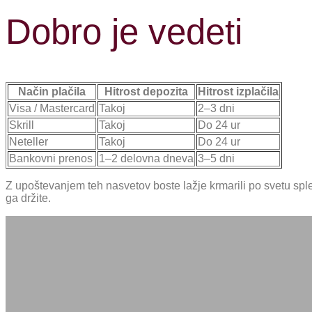
Dobro je vedeti
Način plačila
Hitrost depozita
Hitrost izplačila
Visa / Mastercard
Takoj
2–3 dni
Skrill
Takoj
Do 24 ur
Neteller
Takoj
Do 24 ur
Bankovni prenos
1–2 delovna dneva
3–5 dni
Z upoštevanjem teh nasvetov boste lažje krmarili po svetu sple
ga držite.