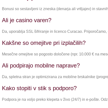
Bonusi so sestavljeni iz zneska (denarja ali vrtljajev) in stavn
Ali je casino varen?
Da, uporablja SSL šifriranje in licenco Curacao. Priporočamo, d
Kakšne so omejitve pri izplačilih?
Mesečne omejitve so pogosto določene (npr. 10.000 € na mesec)
Ali podpirajo mobilne naprave?
Da, spletna stran je optimizirana za mobilne brskalnike (progre
Kako stopiti v stik s podporo?
Podpora je na voljo preko klepeta v živo (24/7) in e-pošte. Odz