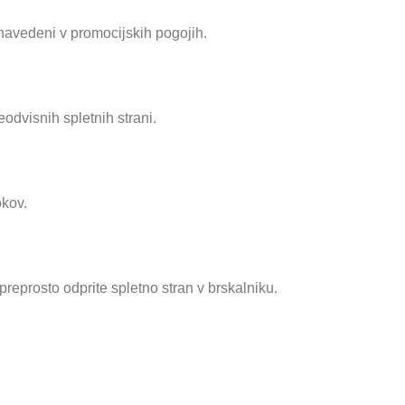
o navedeni v promocijskih pogojih.
odvisnih spletnih strani.
okov.
preprosto odprite spletno stran v brskalniku.