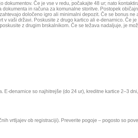
acijo dokumentov. Če je vse v redu, počakajte 48 ur; nato kontakti
 dokumenta in računa za komunalne storitve. Postopek običajno 
zahtevajo določeno igro ali minimalni depozit. Če se bonus ne a
prt v vaši državi. Poskusite z drugo kartico ali e-denarnico. Če 
 poskusite z drugim brskalnikom. Če se težava nadaljuje, je mo
. E-denarnice so najhitrejše (do 24 ur), kreditne kartice 2–3 dn
ih vrtljajev ob registraciji). Preverite pogoje – pogosto so pov