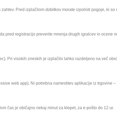
ih zahtev. Pred izplačilom dobitkov morate izpolniti pogoje, ki s
a pred registracijo preverite mnenja drugih igralcev in ocene ne
. Pri visokih zneskih je izplačilo lahko razdeljeno na več obr
ssive web app). Ni potrebna namestitev aplikacije iz trgovine – 
ivni čas je običajno nekaj minut za klepet, za e-pošto do 12 ur.