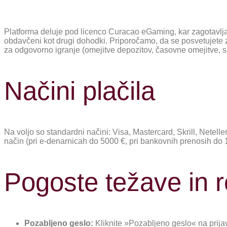
Platforma deluje pod licenco Curacao eGaming, kar zagotavlj
obdavčeni kot drugi dohodki. Priporočamo, da se posvetujete 
za odgovorno igranje (omejitve depozitov, časovne omejitve, 
Načini plačila
Na voljo so standardni načini: Visa, Mastercard, Skrill, Netell
način (pri e-denarnicah do 5000 €, pri bankovnih prenosih do 1
Pogoste težave in r
Pozabljeno geslo:
Kliknite »Pozabljeno geslo« na prijav