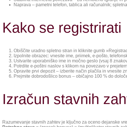
Naprava – pametni telefon, tablica ali računalnik; spletn
Kako se registrirati
Obiščite uradno spletno stran in kliknite gumb »Registrac
Izpolnite obrazec: vnesite ime, priimek, e-pošto, telefonsk
Ustvarite uporabniško ime in močno geslo (vsaj 8 znakov, 
Potrdite e-poštni naslov s klikom na povezavo v prejetem
Opravite prvi depozit – izberite način plačila in vnesite 
Prejmite dobrodošlico bonus – običajno 100 % do določe
Izračun stavnih zah
Razumevanje stavnih zahtev je ključno za oceno dejanske vr