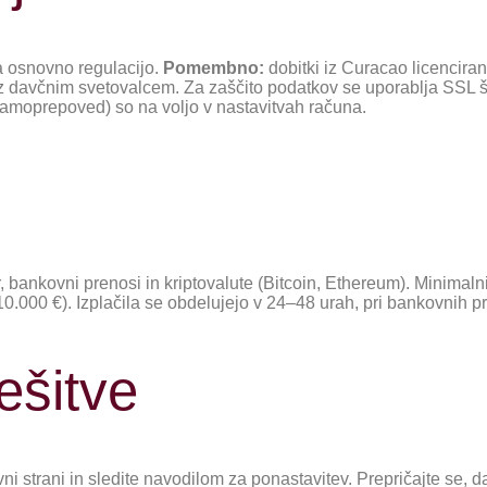
a osnovno regulacijo.
Pomembno:
dobitki iz Curacao licencira
z davčnim svetovalcem. Za zaščito podatkov se uporablja SSL ši
samoprepoved) so na voljo v nastavitvah računa.
er, bankovni prenosi in kriptovalute (Bitcoin, Ethereum). Minimal
0.000 €). Izplačila se obdelujejo v 24–48 urah, pri bankovnih pr
ešitve
ni strani in sledite navodilom za ponastavitev. Prepričajte se, 