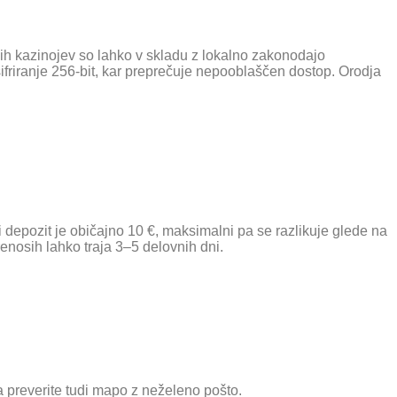
nih kazinojev so lahko v skladu z lokalno zakonodajo
friranje 256-bit, kar preprečuje nepooblaščen dostop. Orodja
ni depozit je običajno 10 €, maksimalni pa se razlikuje glede na
enosih lahko traja 3–5 delovnih dni.
da preverite tudi mapo z neželeno pošto.