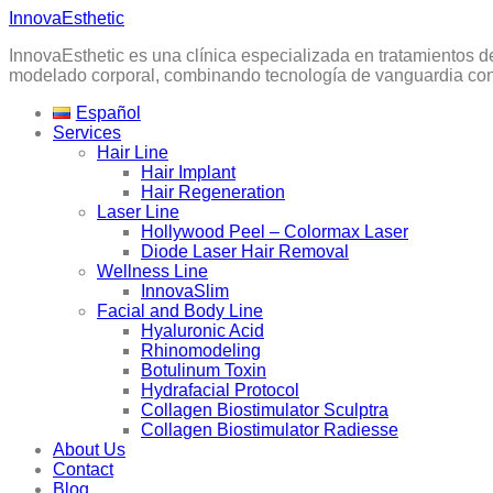
Skip
InnovaEsthetic
to
InnovaEsthetic es una clínica especializada en tratamientos d
content
modelado corporal, combinando tecnología de vanguardia con 
Español
Services
Hair Line
Hair Implant
Hair Regeneration
Laser Line
Hollywood Peel – Colormax Laser
Diode Laser Hair Removal
Wellness Line
InnovaSlim
Facial and Body Line
Hyaluronic Acid
Rhinomodeling
Botulinum Toxin
Hydrafacial Protocol
Collagen Biostimulator Sculptra
Collagen Biostimulator Radiesse
About Us
Contact
Blog