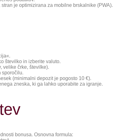
a stran je optimizirana za mobilne brskalnike (PWA).
ija«.
o številko in izberite valuto.
velike črke, številke).
 sporočilu.
znesek (minimalni depozit je pogosto 10 €).
nega zneska, ki ga lahko uporabite za igranje.
tev
ednosti bonusa. Osnovna formula: