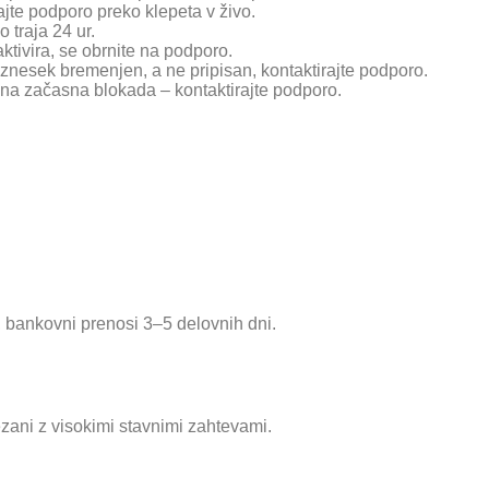
rajte podporo preko klepeta v živo.
traja 24 ur.
ktivira, se obrnite na podporo.
je znesek bremenjen, a ne pripisan, kontaktirajte podporo.
žna začasna blokada – kontaktirajte podporo.
i, bankovni prenosi 3–5 delovnih dni.
ezani z visokimi stavnimi zahtevami.