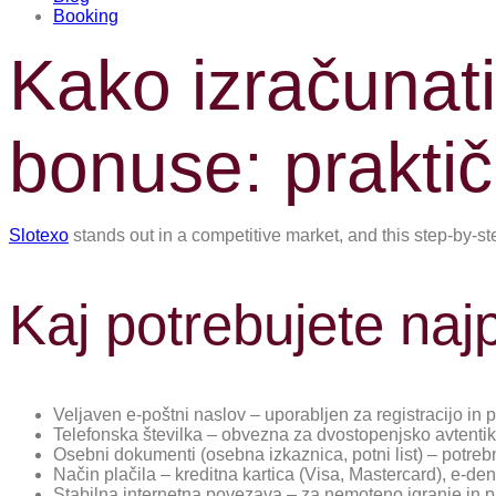
Booking
Kako izračunati 
bonuse: praktič
Slotexo
stands out in a competitive market, and this step-by-st
Kaj potrebujete najp
Veljaven e-poštni naslov – uporabljen za registracijo in p
Telefonska številka – obvezna za dvostopenjsko avtentik
Osebni dokumenti (osebna izkaznica, potni list) – potrebni
Način plačila – kreditna kartica (Visa, Mastercard), e-denar
Stabilna internetna povezava – za nemoteno igranje in 