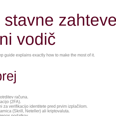
stavne zahteve i
ni vodič
ep guide explains exactly how to make the most of it.
rej
otrditev računa.
acijo (2FA).
 za verifikacijo identitete pred prvim izplačilom.
nica (Skrill, Neteller) ali kriptovaluta.
prenos podatkov.