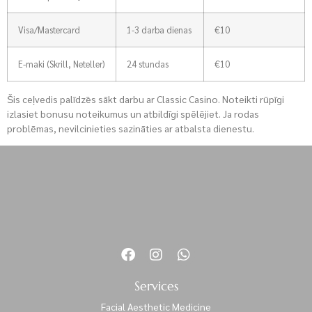
Visa/Mastercard
1-3 darba dienas
€10
E-maki (Skrill, Neteller)
24 stundas
€10
Šis ceļvedis palīdzēs sākt darbu ar Classic Casino. Noteikti rūpīgi
izlasiet bonusu noteikumus un atbildīgi spēlējiet. Ja rodas
problēmas, nevilcinieties sazināties ar atbalsta dienestu.
Services
Facial Aesthetic Medicine