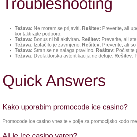
Troubleshooting
Težava:
Ne morem se prijaviti.
Rešitev:
Preverite, ali u
kontaktirajte podporo.
Težava:
Bonus ni bil aktiviran.
Rešitev:
Preverite, ali st
Težava:
Izplačilo je zavrnjeno.
Rešitev:
Preverite, ali s
Težava:
Stran se ne nalaga pravilno.
Rešitev:
Počistite 
Težava:
Dvofaktorska avtentikacija ne deluje.
Rešitev:
P
Quick Answers
Kako uporabim promocode ice casino?
Promocode ice casino vnesite v polje za promocijsko kodo med
Ali je Ice casino varen?