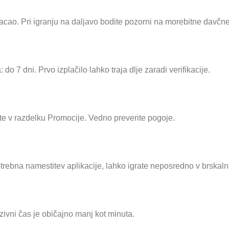
acao. Pri igranju na daljavo bodite pozorni na morebitne davčn
do 7 dni. Prvo izplačilo lahko traja dlje zaradi verifikacije.
e v razdelku Promocije. Vedno preverite pogoje.
trebna namestitev aplikacije, lahko igrate neposredno v brskaln
zivni čas je običajno manj kot minuta.