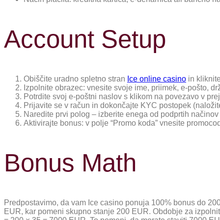
Account Setup
Obiščite uradno spletno stran
Ice online casino
in kliknit
Izpolnite obrazec: vnesite svoje ime, priimek, e-pošto, d
Potrdite svoj e-poštni naslov s klikom na povezavo v pre
Prijavite se v račun in dokončajte KYC postopek (naložite
Naredite prvi polog – izberite enega od podprtih načinov 
Aktivirajte bonus: v polje “Promo koda” vnesite promocode
Bonus Math
Predpostavimo, da vam Ice casino ponuja 100% bonus do 200
EUR, kar pomeni skupno stanje 200 EUR. Obdobje za izpolnitev