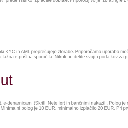
 preden lahko izplačate dobitke. Priporočljivo je izbrati igre 
topki KYC in AML preprečujejo zlorabe. Priporočamo uporabo močn
ažna e-poštna sporočila. Nikoli ne delite svojih podatkov za pr
ut
, e-denarnicami (Skrill, Neteller) in bančnimi nakazili. Polog je
. Minimalni polog je 10 EUR, minimalno izplačilo 20 EUR. Pri pr