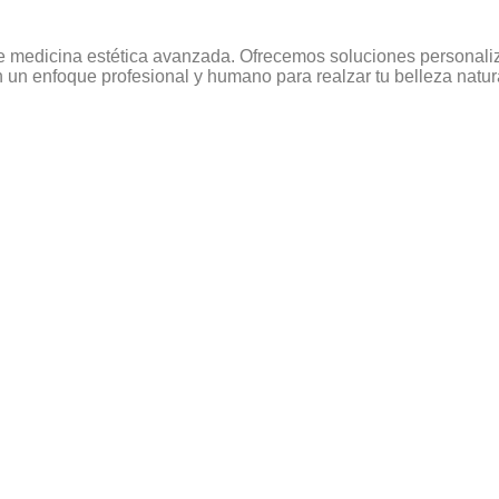
e medicina estética avanzada. Ofrecemos soluciones personaliza
un enfoque profesional y humano para realzar tu belleza natur