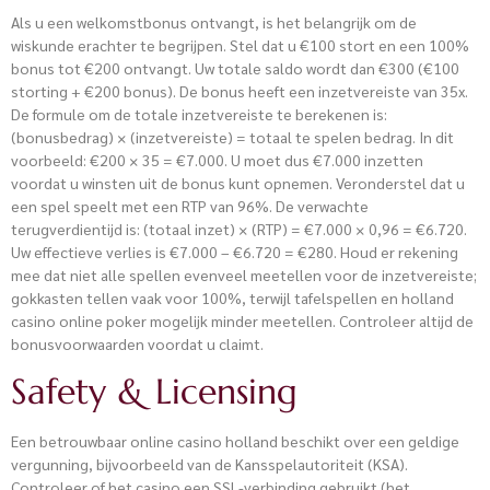
Als u een welkomstbonus ontvangt, is het belangrijk om de
wiskunde erachter te begrijpen. Stel dat u €100 stort en een 100%
bonus tot €200 ontvangt. Uw totale saldo wordt dan €300 (€100
storting + €200 bonus). De bonus heeft een inzetvereiste van 35x.
De formule om de totale inzetvereiste te berekenen is:
(bonusbedrag) × (inzetvereiste) = totaal te spelen bedrag. In dit
voorbeeld: €200 × 35 = €7.000. U moet dus €7.000 inzetten
voordat u winsten uit de bonus kunt opnemen. Veronderstel dat u
een spel speelt met een RTP van 96%. De verwachte
terugverdientijd is: (totaal inzet) × (RTP) = €7.000 × 0,96 = €6.720.
Uw effectieve verlies is €7.000 – €6.720 = €280. Houd er rekening
mee dat niet alle spellen evenveel meetellen voor de inzetvereiste;
gokkasten tellen vaak voor 100%, terwijl tafelspellen en holland
casino online poker mogelijk minder meetellen. Controleer altijd de
bonusvoorwaarden voordat u claimt.
Safety & Licensing
Een betrouwbaar online casino holland beschikt over een geldige
vergunning, bijvoorbeeld van de Kansspelautoriteit (KSA).
Controleer of het casino een SSL-verbinding gebruikt (het