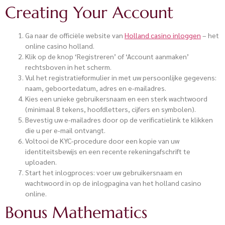
Creating Your Account
Ga naar de officiële website van
Holland casino inloggen
– het
online casino holland.
Klik op de knop ‘Registreren’ of ‘Account aanmaken’
rechtsboven in het scherm.
Vul het registratieformulier in met uw persoonlijke gegevens:
naam, geboortedatum, adres en e-mailadres.
Kies een unieke gebruikersnaam en een sterk wachtwoord
(minimaal 8 tekens, hoofdletters, cijfers en symbolen).
Bevestig uw e-mailadres door op de verificatielink te klikken
die u per e-mail ontvangt.
Voltooi de KYC-procedure door een kopie van uw
identiteitsbewijs en een recente rekeningafschrift te
uploaden.
Start het inlogproces: voer uw gebruikersnaam en
wachtwoord in op de inlogpagina van het holland casino
online.
Bonus Mathematics