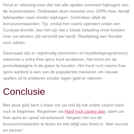
Houd er rekening mee dat niet alle spellen evenveel bijdragen aan
de inzetvereisten. Gokkasten doen meestal voor 100% mee, terwijl
tafelspellen vaak minder bijdragen. Controleer altijd de
bonusvoorwaarden. Tip: omdat het casino opereert onder een
Curaçao-licentie, kan het zijn dat u lokale belasting moet betalen
over uw winsten (dit verschilt per land). Raadpleeg een fiscalist
voor advies.
Daarnaast zijn er regelmatig toernooien en loyaliteitsprogramma’s
waarmee u extra free spins kunt verdienen. Het loont om de
promotiepagina in de gaten te houden. Het hard rock casino free
spins aanbod is een van de populairste manieren om nieuwe
spellen uit te proberen zonder eigen geld te riskeren.
Conclusie
Met deze gids bent u klaar om uw reis bij het online casino hard
rock te beginnen. Registreer via
Hard rock casino app
, claim uw
free spins en speel verantwoord. Vergeet niet om de
bonusvoorwaarden te lezen en stel altijd een limiet in. Veel succes
en plezier!