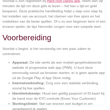
Voordat u zich registreert bij
Hard rock casino app
, neem dan vijf
minuten de tijd om deze gids te lezen – het kan u tijd en geld
besparen. Deze praktische handleiding helpt u stap voor stap bij
het instellen van uw account, het claimen van free spins en het
ontdekken van de beste spellen. Of u nu een beginner bent of een
ervaren speler, de tips hieronder zorgen voor een soepele start.
Voorbereiding
Voordat u begint, is het verstandig om een paar zaken te
controleren:
Apparaat:
De site werkt als een mobiel-geoptimaliseerde
website of progressive web app (PWA). U kunt deze
eenvoudig vanuit uw browser starten; er is geen aparte app
uit de Google Play of App Store nodig.
Internetverbinding:
Zorg voor een stabiele verbinding,
vooral bij live spellen.
Identiteitsbewijs:
Houd een geldig paspoort of ID-kaart bij
de hand voor de KYC-controle (Know Your Customer).
Stortingslimiet:
Stel van tevoren een budget in om
verantwoord te spelen.