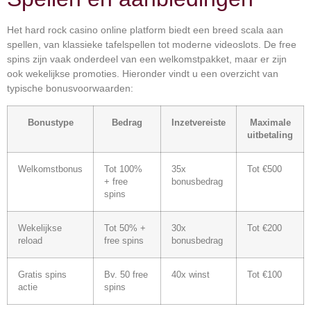
Het hard rock casino online platform biedt een breed scala aan
spellen, van klassieke tafelspellen tot moderne videoslots. De free
spins zijn vaak onderdeel van een welkomstpakket, maar er zijn
ook wekelijkse promoties. Hieronder vindt u een overzicht van
typische bonusvoorwaarden:
Bonustype
Bedrag
Inzetvereiste
Maximale
uitbetaling
Welkomstbonus
Tot 100%
35x
Tot €500
+ free
bonusbedrag
spins
Wekelijkse
Tot 50% +
30x
Tot €200
reload
free spins
bonusbedrag
Gratis spins
Bv. 50 free
40x winst
Tot €100
actie
spins