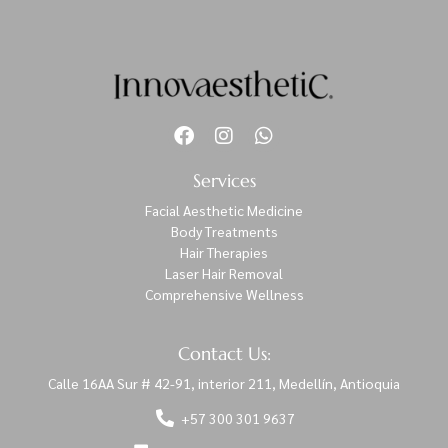
Services
Facial Aesthetic Medicine
Body Treatments
Hair Therapies
Laser Hair Removal
Comprehensive Wellness
Contact Us:
Calle 16AA Sur # 42-91, interior 211, Medellín, Antioquia
+57 300 301 9637