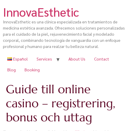
InnovaEsthetic
InnovaEsthetic es una clínica especializada en tratamientos de
medicina estética avanzada. Ofrecemos soluciones personalizadas
para el cuidado de la piel, rejuvenecimiento facial y modelado
corporal, combinando tecnología de vanguardia con un enfoque
profesional y humano para realzar tu belleza natural.
Español
Services
About Us
Contact
Blog
Booking
Guide till online
casino – registrering,
bonus och uttag