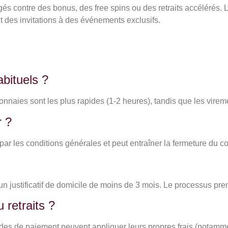
s contre des bonus, des free spins ou des retraits accélérés. L
t des invitations à des événements exclusifs.
abituels ?
onnaies sont les plus rapides (1-2 heures), tandis que les vire
r ?
 par les conditions générales et peut entraîner la fermeture du c
 un justificatif de domicile de moins de 3 mois. Le processus p
u retraits ?
odes de paiement peuvent appliquer leurs propres frais (notamm