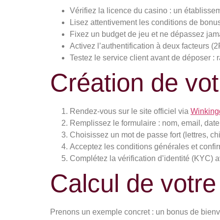
Vérifiez la licence du casino : un établisse
Lisez attentivement les conditions de bonus
Fixez un budget de jeu et ne dépassez jam
Activez l’authentification à deux facteurs (
Testez le service client avant de déposer : 
Création de vo
Rendez-vous sur le site officiel via
Winkin
Remplissez le formulaire : nom, email, dat
Choisissez un mot de passe fort (lettres, ch
Acceptez les conditions générales et confir
Complétez la vérification d’identité (KYC) av
Calcul de votr
Prenons un exemple concret : un bonus de bienv