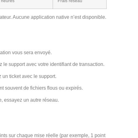
 heures
Frais réseau
teur. Aucune application native n’est disponible.
isation vous sera envoyé.
 le support avec votre identifiant de transaction.
un ticket avec le support.
nt souvent de fichiers flous ou expirés.
e, essayez un autre réseau.
ts sur chaque mise réelle (par exemple, 1 point