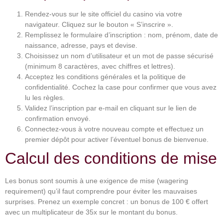
Rendez-vous sur le site officiel du casino via votre
navigateur. Cliquez sur le bouton « S’inscrire ».
Remplissez le formulaire d’inscription : nom, prénom, date de
naissance, adresse, pays et devise.
Choisissez un nom d’utilisateur et un mot de passe sécurisé
(minimum 8 caractères, avec chiffres et lettres).
Acceptez les conditions générales et la politique de
confidentialité. Cochez la case pour confirmer que vous avez
lu les règles.
Validez l’inscription par e-mail en cliquant sur le lien de
confirmation envoyé.
Connectez-vous à votre nouveau compte et effectuez un
premier dépôt pour activer l’éventuel bonus de bienvenue.
Calcul des conditions de mise
Les bonus sont soumis à une exigence de mise (wagering
requirement) qu’il faut comprendre pour éviter les mauvaises
surprises. Prenez un exemple concret : un bonus de 100 € offert
avec un multiplicateur de 35x sur le montant du bonus.