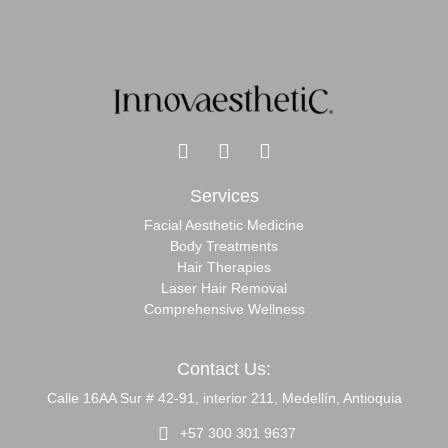
Services
Facial Aesthetic Medicine
Body Treatments
Hair Therapies
Laser Hair Removal
Comprehensive Wellness
Contact Us:
Calle 16AA Sur # 42-91, interior 211, Medellín, Antioquia
+57 300 301 9637