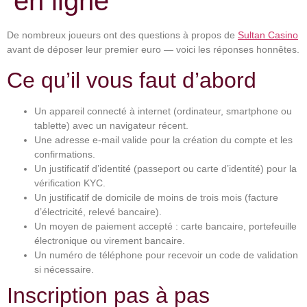
en ligne
De nombreux joueurs ont des questions à propos de
Sultan Casino
avant de déposer leur premier euro — voici les réponses honnêtes.
Ce qu’il vous faut d’abord
Un appareil connecté à internet (ordinateur, smartphone ou
tablette) avec un navigateur récent.
Une adresse e-mail valide pour la création du compte et les
confirmations.
Un justificatif d’identité (passeport ou carte d’identité) pour la
vérification KYC.
Un justificatif de domicile de moins de trois mois (facture
d’électricité, relevé bancaire).
Un moyen de paiement accepté : carte bancaire, portefeuille
électronique ou virement bancaire.
Un numéro de téléphone pour recevoir un code de validation
si nécessaire.
Inscription pas à pas