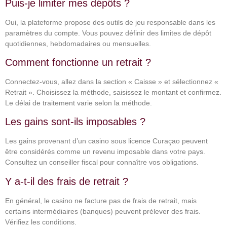
Puis-je limiter mes dépôts ?
Oui, la plateforme propose des outils de jeu responsable dans les
paramètres du compte. Vous pouvez définir des limites de dépôt
quotidiennes, hebdomadaires ou mensuelles.
Comment fonctionne un retrait ?
Connectez-vous, allez dans la section « Caisse » et sélectionnez «
Retrait ». Choisissez la méthode, saisissez le montant et confirmez.
Le délai de traitement varie selon la méthode.
Les gains sont-ils imposables ?
Les gains provenant d’un casino sous licence Curaçao peuvent
être considérés comme un revenu imposable dans votre pays.
Consultez un conseiller fiscal pour connaître vos obligations.
Y a-t-il des frais de retrait ?
En général, le casino ne facture pas de frais de retrait, mais
certains intermédiaires (banques) peuvent prélever des frais.
Vérifiez les conditions.