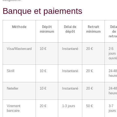
Banque et paiements
Méthode
Dépôt
Délai de
Retrait
Déla
minimum
dépôt
minimum
de
retra
Visa/Mastercard
10 €
Instantané
20 €
2-5
jours
ouvr
Skrill
10 €
Instantané
20 €
24-48
heur
Neteller
10 €
Instantané
20 €
24-48
heur
Virement
20 €
1-3 jours
50 €
3-7
bancaire
jours