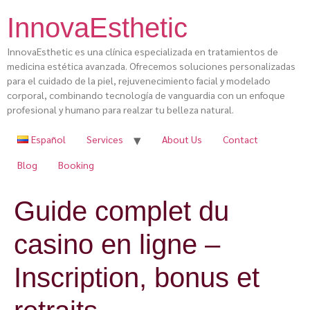
InnovaEsthetic
InnovaEsthetic es una clínica especializada en tratamientos de
medicina estética avanzada. Ofrecemos soluciones personalizadas
para el cuidado de la piel, rejuvenecimiento facial y modelado
corporal, combinando tecnología de vanguardia con un enfoque
profesional y humano para realzar tu belleza natural.
Español
Services
About Us
Contact
Blog
Booking
Guide complet du
casino en ligne –
Inscription, bonus et