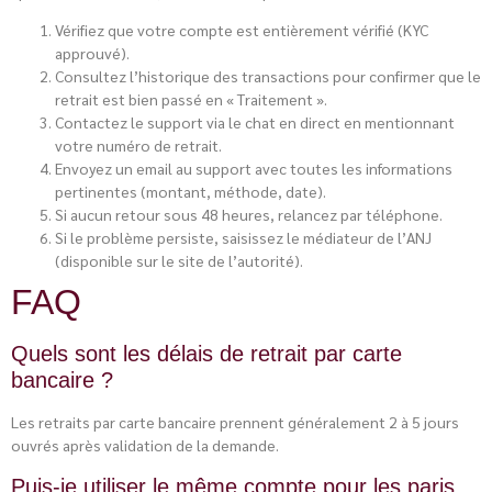
Vérifiez que votre compte est entièrement vérifié (KYC
approuvé).
Consultez l’historique des transactions pour confirmer que le
retrait est bien passé en « Traitement ».
Contactez le support via le chat en direct en mentionnant
votre numéro de retrait.
Envoyez un email au support avec toutes les informations
pertinentes (montant, méthode, date).
Si aucun retour sous 48 heures, relancez par téléphone.
Si le problème persiste, saisissez le médiateur de l’ANJ
(disponible sur le site de l’autorité).
FAQ
Quels sont les délais de retrait par carte
bancaire ?
Les retraits par carte bancaire prennent généralement 2 à 5 jours
ouvrés après validation de la demande.
Puis-je utiliser le même compte pour les paris