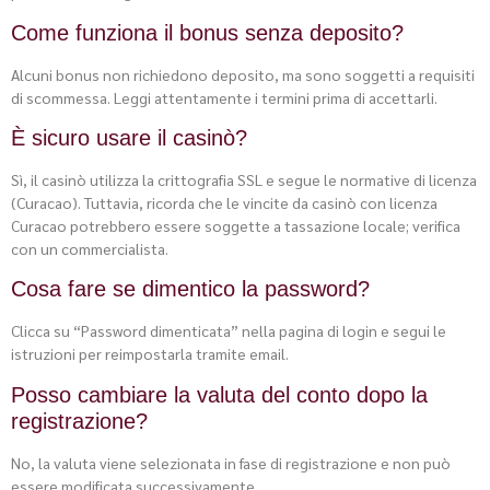
Come funziona il bonus senza deposito?
Alcuni bonus non richiedono deposito, ma sono soggetti a requisiti
di scommessa. Leggi attentamente i termini prima di accettarli.
È sicuro usare il casinò?
Sì, il casinò utilizza la crittografia SSL e segue le normative di licenza
(Curacao). Tuttavia, ricorda che le vincite da casinò con licenza
Curacao potrebbero essere soggette a tassazione locale; verifica
con un commercialista.
Cosa fare se dimentico la password?
Clicca su “Password dimenticata” nella pagina di login e segui le
istruzioni per reimpostarla tramite email.
Posso cambiare la valuta del conto dopo la
registrazione?
No, la valuta viene selezionata in fase di registrazione e non può
essere modificata successivamente.