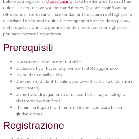
Before you register at
QueenCasino
, take five minutes to read this
guide — it could save you time and money. Questo casinò online
offre bonus interessanti, ma è fondamentale capire i dettagli prima
di iniziare. La seguente guida ti accompagnerà passo dopo passo,
dalla registrazione alla gestione delle vincite, con consigli pratici
per massimizzare l’esperienza.
Prerequisiti
Una connessione Internet stabile
Un dispositivo (PC, smartphone o tablet) aggiornato
Un indirizzo email valido
Documento d’identità valido per la verifica (carta d’identità o
passaporto)
Un metodo di pagamento a tua scelta (carta, portafoglio
elettronico o bonifico)
Età minima legale (solitamente 18 anni, verificare la tua
giurisdizione)
Registrazione