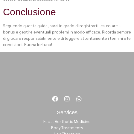
Conclusione
Seguendo questa guida, sarai in grado di registrarti, calcolare il
bonus e gestire eventuali problemi in modo efficace. Ricorda sempre
di giocare responsabilmente e di leggere attentamente i termini e le
condizioni. Buona fortuna!
Services
Facial Aesthetic Medicine
Body Treatments
Hair Therapies