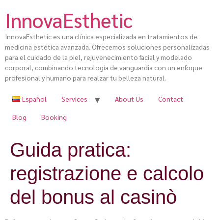
InnovaEsthetic
InnovaEsthetic es una clínica especializada en tratamientos de
medicina estética avanzada. Ofrecemos soluciones personalizadas
para el cuidado de la piel, rejuvenecimiento facial y modelado
corporal, combinando tecnología de vanguardia con un enfoque
profesional y humano para realzar tu belleza natural.
Español
Services
About Us
Contact
Blog
Booking
Guida pratica:
registrazione e calcolo
del bonus al casinò