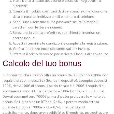
Visita il sito ufficiale del casinò e clicca su “Registrati” o
“Iscriviti”.
Compila il modulo con i tuoi dati personali: nome, cognome,
data di nascita, indirizzo email e numero di telefono.
Scegli uno username e una password sicura (almeno 8
caratteri, con lettere e numeri).
Seleziona la valuta preferita e, se richiesto, inserisci un
codice bonus.
Accetta i termini e le condizioni e completa la registrazione.
Verifica l’indirizzo email cliccando sul link inviato.
Effettua il primo deposito per attivare il bonus di benvenuto.
Calcolo del tuo bonus
Supponiamo che il casinò offra un bonus del 100% fino a 200€ con
requisiti di scommessa 35x (bonus + deposito). Esempio: depositi
100€, ricevi 100€ di bonus. Il saldo totale è di 200€. I requisiti di
scommessa sono: (100€ deposito + 100€ bonus) × 35 = 7000€.
Dovrai scommettere 7000€ prima di poter prelevare le vincite da
bonus. Se il gioco ha un RTP del 96%, la perdita media attesa
durante il gioco è: 7000€ × (1 – 0,96) = 280€. Quindi,
statisticamente, dopo aver soddisfatto il requisito, potresti avere