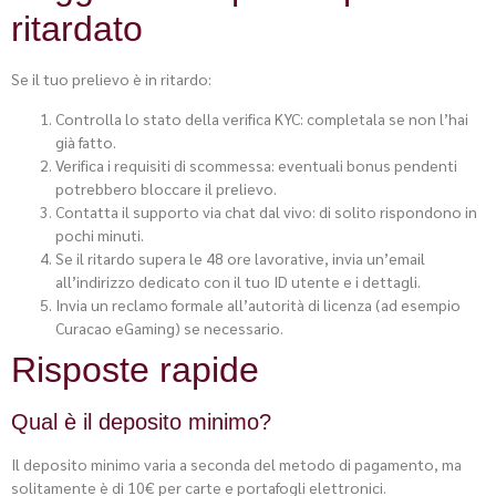
ritardato
Se il tuo prelievo è in ritardo:
Controlla lo stato della verifica KYC: completala se non l’hai
già fatto.
Verifica i requisiti di scommessa: eventuali bonus pendenti
potrebbero bloccare il prelievo.
Contatta il supporto via chat dal vivo: di solito rispondono in
pochi minuti.
Se il ritardo supera le 48 ore lavorative, invia un’email
all’indirizzo dedicato con il tuo ID utente e i dettagli.
Invia un reclamo formale all’autorità di licenza (ad esempio
Curacao eGaming) se necessario.
Risposte rapide
Qual è il deposito minimo?
Il deposito minimo varia a seconda del metodo di pagamento, ma
solitamente è di 10€ per carte e portafogli elettronici.