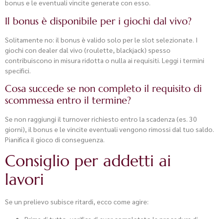
bonus e le eventuali vincite generate con esso.
Il bonus è disponibile per i giochi dal vivo?
Solitamente no: il bonus è valido solo per le slot selezionate. I
giochi con dealer dal vivo (roulette, blackjack) spesso
contribuiscono in misura ridotta o nulla ai requisiti. Leggi i termini
specifici.
Cosa succede se non completo il requisito di
scommessa entro il termine?
Se non raggiungi il turnover richiesto entro la scadenza (es. 30
giorni), il bonus e le vincite eventuali vengono rimossi dal tuo saldo.
Pianifica il gioco di conseguenza.
Consiglio per addetti ai
lavori
Se un prelievo subisce ritardi, ecco come agire:
Prima di tutto, verifica di aver completato la procedura di