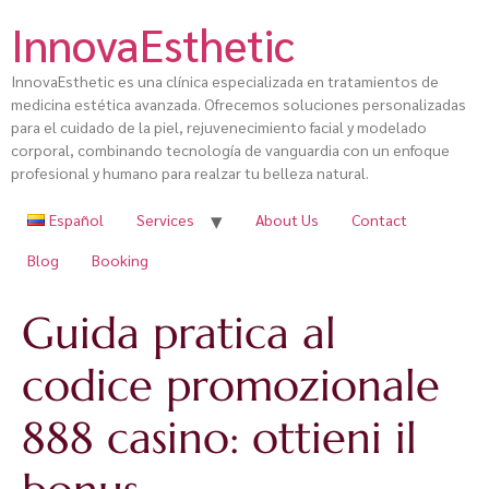
InnovaEsthetic
InnovaEsthetic es una clínica especializada en tratamientos de
medicina estética avanzada. Ofrecemos soluciones personalizadas
para el cuidado de la piel, rejuvenecimiento facial y modelado
corporal, combinando tecnología de vanguardia con un enfoque
profesional y humano para realzar tu belleza natural.
Español
Services
About Us
Contact
Blog
Booking
Guida pratica al
codice promozionale
888 casino: ottieni il