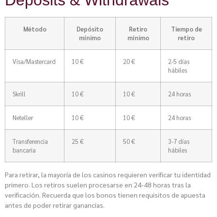
Método
Depósito
Retiro
Tiempo de
mínimo
mínimo
retiro
Visa/Mastercard
10 €
20 €
2-5 días
hábiles
Skrill
10 €
10 €
24 horas
Neteller
10 €
10 €
24 horas
Transferencia
25 €
50 €
3-7 días
bancaria
hábiles
Para retirar, la mayoría de los casinos requieren verificar tu identidad
primero. Los retiros suelen procesarse en 24-48 horas tras la
verificación. Recuerda que los bonos tienen requisitos de apuesta
antes de poder retirar ganancias.