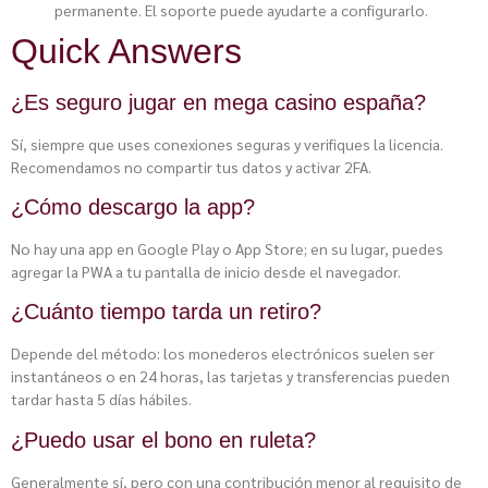
permanente. El soporte puede ayudarte a configurarlo.
Quick Answers
¿Es seguro jugar en mega casino españa?
Sí, siempre que uses conexiones seguras y verifiques la licencia.
Recomendamos no compartir tus datos y activar 2FA.
¿Cómo descargo la app?
No hay una app en Google Play o App Store; en su lugar, puedes
agregar la PWA a tu pantalla de inicio desde el navegador.
¿Cuánto tiempo tarda un retiro?
Depende del método: los monederos electrónicos suelen ser
instantáneos o en 24 horas, las tarjetas y transferencias pueden
tardar hasta 5 días hábiles.
¿Puedo usar el bono en ruleta?
Generalmente sí, pero con una contribución menor al requisito de