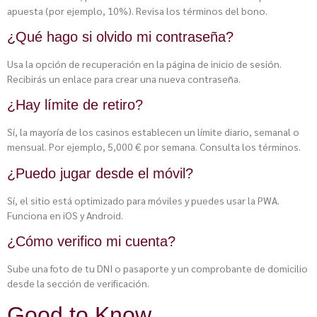
apuesta (por ejemplo, 10%). Revisa los términos del bono.
¿Qué hago si olvido mi contraseña?
Usa la opción de recuperación en la página de inicio de sesión.
Recibirás un enlace para crear una nueva contraseña.
¿Hay límite de retiro?
Sí, la mayoría de los casinos establecen un límite diario, semanal o
mensual. Por ejemplo, 5,000 € por semana. Consulta los términos.
¿Puedo jugar desde el móvil?
Sí, el sitio está optimizado para móviles y puedes usar la PWA.
Funciona en iOS y Android.
¿Cómo verifico mi cuenta?
Sube una foto de tu DNI o pasaporte y un comprobante de domicilio
desde la sección de verificación.
Good to Know