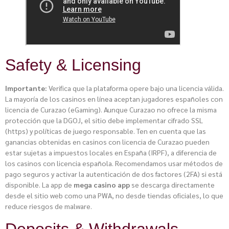
Safety & Licensing
Importante:
Verifica que la plataforma opere bajo una licencia válida.
La mayoría de los casinos en línea aceptan jugadores españoles con
licencia de Curazao (eGaming). Aunque Curazao no ofrece la misma
protección que la DGOJ, el sitio debe implementar cifrado SSL
(https) y políticas de juego responsable. Ten en cuenta que las
ganancias obtenidas en casinos con licencia de Curazao pueden
estar sujetas a impuestos locales en España (IRPF), a diferencia de
los casinos con licencia española. Recomendamos usar métodos de
pago seguros y activar la autenticación de dos factores (2FA) si está
disponible. La app de
mega casino app
se descarga directamente
desde el sitio web como una PWA, no desde tiendas oficiales, lo que
reduce riesgos de malware.
Deposits & Withdrawals