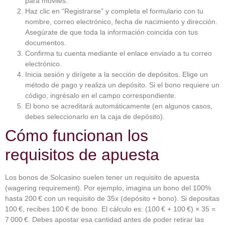
para móviles.
Haz clic en “Registrarse” y completa el formulario con tu
nombre, correo electrónico, fecha de nacimiento y dirección.
Asegúrate de que toda la información coincida con tus
documentos.
Confirma tu cuenta mediante el enlace enviado a tu correo
electrónico.
Inicia sesión y dirígete a la sección de depósitos. Elige un
método de pago y realiza un depósito. Si el bono requiere un
código, ingrésalo en el campo correspondiente.
El bono se acreditará automáticamente (en algunos casos,
debes seleccionarlo en la caja de depósito).
Cómo funcionan los
requisitos de apuesta
Los bonos de Solcasino suelen tener un requisito de apuesta
(wagering requirement). Por ejemplo, imagina un bono del 100%
hasta 200 € con un requisito de 35x (depósito + bono). Si depositas
100 €, recibes 100 € de bono. El cálculo es: (100 € + 100 €) × 35 =
7 000 €. Debes apostar esa cantidad antes de poder retirar las