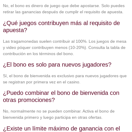
No, el bono es dinero de juego que debe apostarse. Solo puedes
retirar las ganancias después de cumplir el requisito de apuesta.
¿Qué juegos contribuyen más al requisito de
apuesta?
Las tragamonedas suelen contribuir al 100%. Los juegos de mesa
y video póquer contribuyen menos (10-20%). Consulta la tabla de
contribución en los términos del bono.
¿El bono es solo para nuevos jugadores?
Sí, el bono de bienvenida es exclusivo para nuevos jugadores que
se registran por primera vez en el casino.
¿Puedo combinar el bono de bienvenida con
otras promociones?
No, normalmente no se pueden combinar. Activa el bono de
bienvenida primero y luego participa en otras ofertas.
¿Existe un límite máximo de ganancia con el