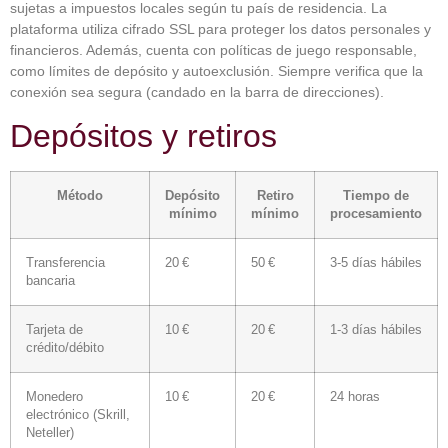
sujetas a impuestos locales según tu país de residencia. La
plataforma utiliza cifrado SSL para proteger los datos personales y
financieros. Además, cuenta con políticas de juego responsable,
como límites de depósito y autoexclusión. Siempre verifica que la
conexión sea segura (candado en la barra de direcciones).
Depósitos y retiros
Método
Depósito
Retiro
Tiempo de
mínimo
mínimo
procesamiento
Transferencia
20 €
50 €
3-5 días hábiles
bancaria
Tarjeta de
10 €
20 €
1-3 días hábiles
crédito/débito
Monedero
10 €
20 €
24 horas
electrónico (Skrill,
Neteller)