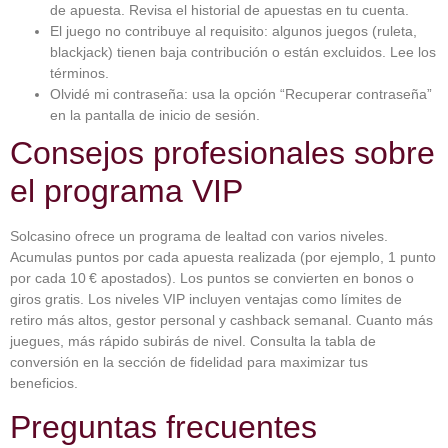
de apuesta. Revisa el historial de apuestas en tu cuenta.
El juego no contribuye al requisito: algunos juegos (ruleta,
blackjack) tienen baja contribución o están excluidos. Lee los
términos.
Olvidé mi contraseña: usa la opción “Recuperar contraseña”
en la pantalla de inicio de sesión.
Consejos profesionales sobre
el programa VIP
Solcasino ofrece un programa de lealtad con varios niveles.
Acumulas puntos por cada apuesta realizada (por ejemplo, 1 punto
por cada 10 € apostados). Los puntos se convierten en bonos o
giros gratis. Los niveles VIP incluyen ventajas como límites de
retiro más altos, gestor personal y cashback semanal. Cuanto más
juegues, más rápido subirás de nivel. Consulta la tabla de
conversión en la sección de fidelidad para maximizar tus
beneficios.
Preguntas frecuentes