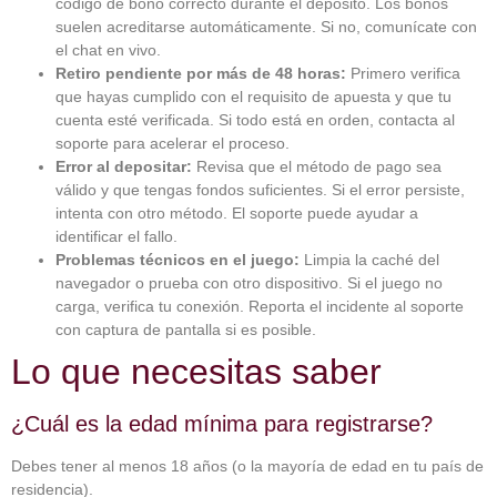
código de bono correcto durante el depósito. Los bonos
suelen acreditarse automáticamente. Si no, comunícate con
el chat en vivo.
Retiro pendiente por más de 48 horas:
Primero verifica
que hayas cumplido con el requisito de apuesta y que tu
cuenta esté verificada. Si todo está en orden, contacta al
soporte para acelerar el proceso.
Error al depositar:
Revisa que el método de pago sea
válido y que tengas fondos suficientes. Si el error persiste,
intenta con otro método. El soporte puede ayudar a
identificar el fallo.
Problemas técnicos en el juego:
Limpia la caché del
navegador o prueba con otro dispositivo. Si el juego no
carga, verifica tu conexión. Reporta el incidente al soporte
con captura de pantalla si es posible.
Lo que necesitas saber
¿Cuál es la edad mínima para registrarse?
Debes tener al menos 18 años (o la mayoría de edad en tu país de
residencia).