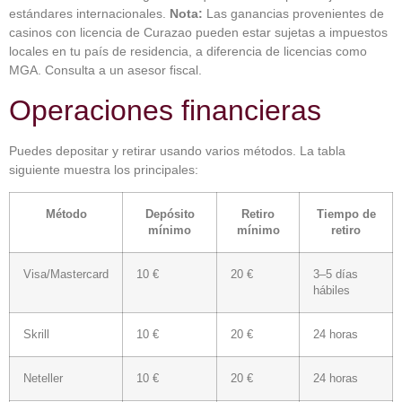
estándares internacionales.
Nota:
Las ganancias provenientes de
casinos con licencia de Curazao pueden estar sujetas a impuestos
locales en tu país de residencia, a diferencia de licencias como
MGA. Consulta a un asesor fiscal.
Operaciones financieras
Puedes depositar y retirar usando varios métodos. La tabla
siguiente muestra los principales:
Método
Depósito
Retiro
Tiempo de
mínimo
mínimo
retiro
Visa/Mastercard
10 €
20 €
3–5 días
hábiles
Skrill
10 €
20 €
24 horas
Neteller
10 €
20 €
24 horas