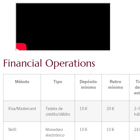
Financial Operations
Método
Tipo
Depósito
Retiro
T
mínimo
mínimo
de
es
Visa/Mastercard
Tarjeta de
10 €
20 €
2–5
crédito/débito
háb
Skrill
Monedero
10 €
10 €
24 
electrónico