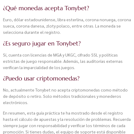
¿Qué monedas acepta Tonybet?
Euro, dólar estadounidense, libra esterlina, corona noruega, corona
sueca, corona danesa, zloty polaco, entre otras. La moneda se
selecciona durante el registro.
¿Es seguro jugar en Tonybet?
Sí, cuenta con licencias de MGA y UKGC, cifrado SSL y políticas
estrictas de juego responsable. Además, las auditorías externas
verifican la imparcialidad de los juegos.
¿Puedo usar criptomonedas?
No, actualmente Tonybet no acepta criptomonedas como método
de depósito o retiro. Solo métodos tradicionales y monederos
electrónicos.
En resumen, esta guía práctica te ha mostrado desde el registro
hasta el cálculo de apuestas y la resolución de problemas. Recuerda
siempre jugar con responsabilidad y verificar los términos de cada
promoción. Si tienes dudas, el equipo de soporte está disponible