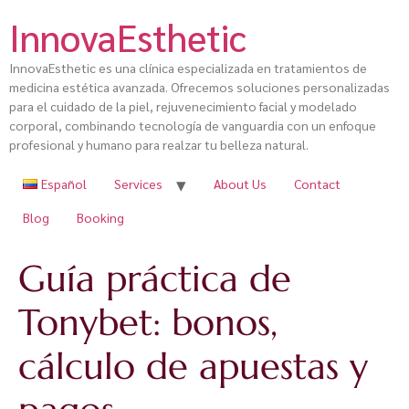
InnovaEsthetic
InnovaEsthetic es una clínica especializada en tratamientos de
medicina estética avanzada. Ofrecemos soluciones personalizadas
para el cuidado de la piel, rejuvenecimiento facial y modelado
corporal, combinando tecnología de vanguardia con un enfoque
profesional y humano para realzar tu belleza natural.
Español
Services
About Us
Contact
Blog
Booking
Guía práctica de
Tonybet: bonos,
cálculo de apuestas y