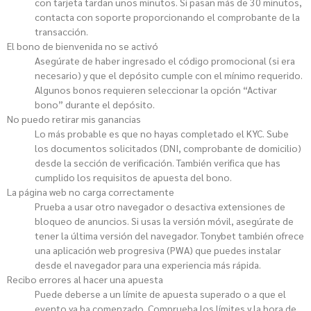
con tarjeta tardan unos minutos. Si pasan más de 30 minutos,
contacta con soporte proporcionando el comprobante de la
transacción.
El bono de bienvenida no se activó
Asegúrate de haber ingresado el código promocional (si era
necesario) y que el depósito cumple con el mínimo requerido.
Algunos bonos requieren seleccionar la opción “Activar
bono” durante el depósito.
No puedo retirar mis ganancias
Lo más probable es que no hayas completado el KYC. Sube
los documentos solicitados (DNI, comprobante de domicilio)
desde la sección de verificación. También verifica que has
cumplido los requisitos de apuesta del bono.
La página web no carga correctamente
Prueba a usar otro navegador o desactiva extensiones de
bloqueo de anuncios. Si usas la versión móvil, asegúrate de
tener la última versión del navegador. Tonybet también ofrece
una aplicación web progresiva (PWA) que puedes instalar
desde el navegador para una experiencia más rápida.
Recibo errores al hacer una apuesta
Puede deberse a un límite de apuesta superado o a que el
evento ya ha comenzado. Comprueba los límites y la hora de