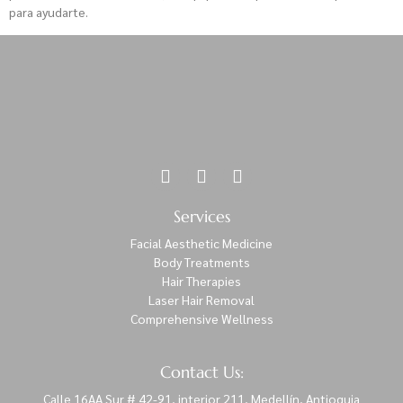
para ayudarte.
Services
Facial Aesthetic Medicine
Body Treatments
Hair Therapies
Laser Hair Removal
Comprehensive Wellness
Contact Us:
Calle 16AA Sur # 42-91, interior 211, Medellín, Antioquia