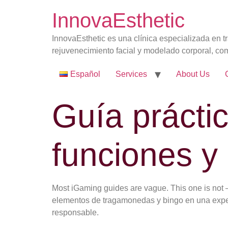
InnovaEsthetic
InnovaEsthetic es una clínica especializada en 
rejuvenecimiento facial y modelado corporal, co
Español
Services
About Us
Guía práctic
funciones y
Most iGaming guides are vague. This one is not —
elementos de tragamonedas y bingo en una experie
responsable.