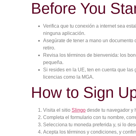
Before You Star
Verifica que tu conexión a internet sea est
ninguna aplicación.
Asegúrate de tener a mano un documento de
retiro.
Revisa los términos de bienvenida: los bono
pequeña.
Si resides en la UE, ten en cuenta que las
licencias como la MGA.
How to Sign U
Visita el sitio
Slingo
desde tu navegador y ha
Completa el formulario con tu nombre, corr
Selecciona tu moneda preferida y, si lo d
Acepta los términos y condiciones, y confi