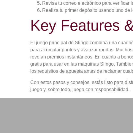
Revisa tu correo electrónico para verificar 
Realiza tu primer depósito usando uno de lo
Key Features 
El juego principal de Slingo combina una cuadríc
para acumular puntos y avanzar rondas. Muchos 
revelan premios instantáneos. En cuanto a bonos,
gratis para usar en las máquinas Slingo. Tambié
los requisitos de apuesta antes de reclamar cualq
Con estos pasos y consejos, estás listo para dis
juego y, sobre todo, juega con responsabilidad.