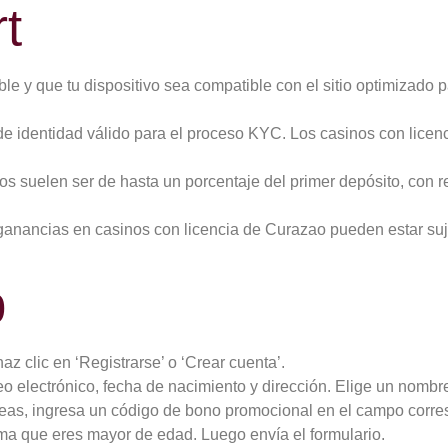
t
able y que tu dispositivo sea compatible con el sitio optimizad
 identidad válido para el proceso KYC. Los casinos con licenci
s suelen ser de hasta un porcentaje del primer depósito, con re
 ganancias en casinos con licencia de Curazao pueden estar suj
p
z clic en ‘Registrarse’ o ‘Crear cuenta’.
eo electrónico, fecha de nacimiento y dirección. Elige un nombr
eseas, ingresa un código de bono promocional en el campo corre
rma que eres mayor de edad. Luego envía el formulario.