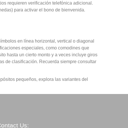
ios requieren verificación telefónica adicional.
onedas) para activar el bono de bienvenida.
mbolos en línea horizontal, vertical o diagonal
nificaciones especiales, como comodines que
to hasta un cierto monto y a veces incluye giros
as de clasificación. Recuerda siempre consultar
epósitos pequeños, explora las variantes del
ontact Us: