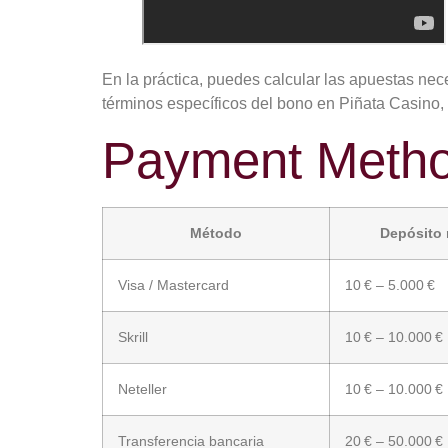
En la práctica, puedes calcular las apuestas ne
términos específicos del bono en Piñata Casino,
Payment Meth
Método
Depósito 
Visa / Mastercard
10 € – 5.000 €
Skrill
10 € – 10.000 €
Neteller
10 € – 10.000 €
Transferencia bancaria
20 € – 50.000 €