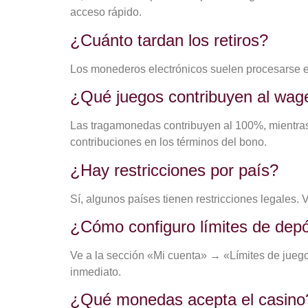
acceso rápido.
¿Cuánto tardan los retiros?
Los monederos electrónicos suelen procesarse en 
¿Qué juegos contribuyen al wag
Las tragamonedas contribuyen al 100%, mientras q
contribuciones en los términos del bono.
¿Hay restricciones por país?
Sí, algunos países tienen restricciones legales. V
¿Cómo configuro límites de depó
Ve a la sección «Mi cuenta» → «Límites de juego
inmediato.
¿Qué monedas acepta el casino