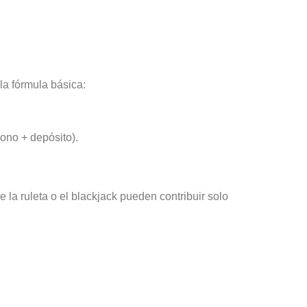
la fórmula básica:
ono + depósito).
 la ruleta o el blackjack pueden contribuir solo