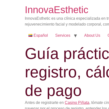
Skip
InnovaEsthetic
to
content
InnovaEsthetic es una clínica especializada en 
rejuvenecimiento facial y modelado corporal, co
Español
Services
About Us
Guía prácti
registro, c
de pago
Antes de registrarte en
Casino Piñata
, tómate ci
navegar por el proceso de registro, entender lo