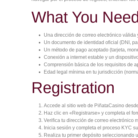
What You Need 
Una dirección de correo electrónico válida y
Un documento de identidad oficial (DNI, pa
Un método de pago aceptado (tarjeta, mone
Conexión a internet estable y un dispositiv
Comprensión básica de los requisitos de a
Edad legal mínima en tu jurisdicción (norm
Registration
Accede al sitio web de PiñataCasino desde
Haz clic en «Registrarse» y completa el fo
Verifica tu dirección de correo electrónico
Inicia sesión y completa el proceso KYC su
Realiza tu primer depósito seleccionando 