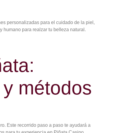
es personalizadas para el cuidado de la piel,
 humano para realzar tu belleza natural.
ata:
a y métodos
ero. Este recorrido paso a paso te ayudará a
os para tu experiencia en Piñata Casino.