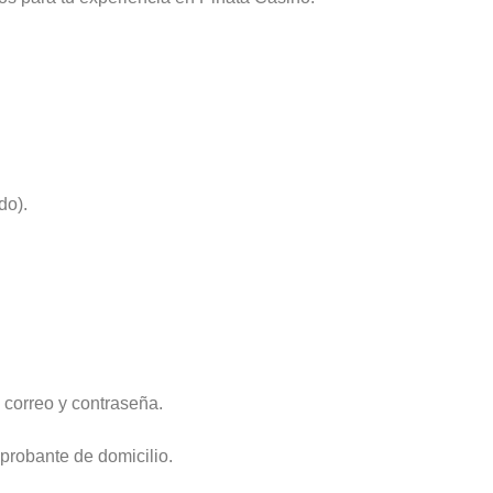
do).
 correo y contraseña.
probante de domicilio.