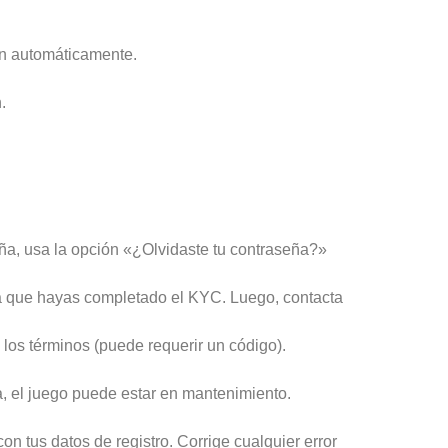
ión automáticamente.
.
seña, usa la opción «¿Olvidaste tu contraseña?»
ca que hayas completado el KYC. Luego, contacta
 los términos (puede requerir un código).
, el juego puede estar en mantenimiento.
n tus datos de registro. Corrige cualquier error