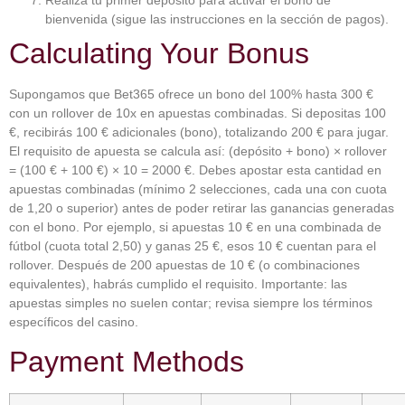
bienvenida (sigue las instrucciones en la sección de pagos).
Calculating Your Bonus
Supongamos que Bet365 ofrece un bono del 100% hasta 300 €
con un rollover de 10x en apuestas combinadas. Si depositas 100
€, recibirás 100 € adicionales (bono), totalizando 200 € para jugar.
El requisito de apuesta se calcula así: (depósito + bono) × rollover
= (100 € + 100 €) × 10 = 2000 €. Debes apostar esta cantidad en
apuestas combinadas (mínimo 2 selecciones, cada una con cuota
de 1,20 o superior) antes de poder retirar las ganancias generadas
con el bono. Por ejemplo, si apuestas 10 € en una combinada de
fútbol (cuota total 2,50) y ganas 25 €, esos 10 € cuentan para el
rollover. Después de 200 apuestas de 10 € (o combinaciones
equivalentes), habrás cumplido el requisito. Importante: las
apuestas simples no suelen contar; revisa siempre los términos
específicos del casino.
Payment Methods