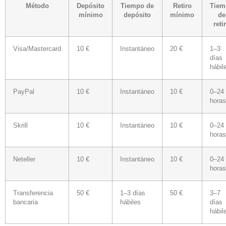
Método
Depósito
Tiempo de
Retiro
Tiem
mínimo
depósito
mínimo
de
reti
Visa/Mastercard
10 €
Instantáneo
20 €
1–3
días
hábil
PayPal
10 €
Instantáneo
10 €
0–24
horas
Skrill
10 €
Instantáneo
10 €
0–24
horas
Neteller
10 €
Instantáneo
10 €
0–24
horas
Transferencia
50 €
1–3 días
50 €
3–7
bancaria
hábiles
días
hábil