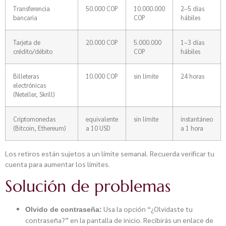
Transferencia
50.000 COP
10.000.000
2–5 días
bancaria
COP
hábiles
Tarjeta de
20.000 COP
5.000.000
1–3 días
crédito/débito
COP
hábiles
Billeteras
10.000 COP
sin límite
24 horas
electrónicas
(Neteller, Skrill)
Criptomonedas
equivalente
sin límite
instantáneo
(Bitcoin, Ethereum)
a 10 USD
a 1 hora
Los retiros están sujetos a un límite semanal. Recuerda verificar tu
cuenta para aumentar los límites.
Solución de problemas
Usa la opción “¿Olvidaste tu
Olvido de contraseña:
contraseña?” en la pantalla de inicio. Recibirás un enlace de