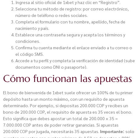
Ingresa al sitio oficial de 1xbet y haz clic en “Registro”.
Selecciona tu método de registro: por correo electrónico,
número de teléfono o redes sociales.
Completa el formulario con tu nombre, apellido, fecha de
nacimiento y país.
Establece una contraseña segura y acepta los términos y
condiciones.
Confirma tu cuenta mediante el enlace enviado a tu correo o
el código SMS.
Accede a tu perfil y completa la verificación de identidad (sube
documentos como DNI o pasaporte).
Cómo funcionan las apuestas
El bono de bienvenida de 1xbet suele ofrecer un 100% de tu primer
depósito hasta un monto máximo, con un requisito de apuesta
determinado. Por ejemplo, si depositas 200.000 COP y recibes un
bono de 200.000 COP, el requisito de apuesta es 35 veces el bono.
Esto significa que debes apostar un total de 200.000 × 35 =
7.000.000 COP antes de poder retirar ganancias. Si apuestas
200.000 COP por jugada, necesitarás 35 apuestas.
solo
Importante:
cuentan apuestas con cuotas mínimas de 1.50 en deportes o 80%