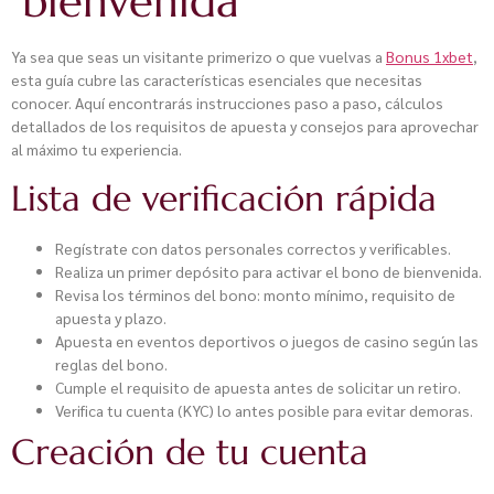
bienvenida
Ya sea que seas un visitante primerizo o que vuelvas a
Bonus 1xbet
,
esta guía cubre las características esenciales que necesitas
conocer. Aquí encontrarás instrucciones paso a paso, cálculos
detallados de los requisitos de apuesta y consejos para aprovechar
al máximo tu experiencia.
Lista de verificación rápida
Regístrate con datos personales correctos y verificables.
Realiza un primer depósito para activar el bono de bienvenida.
Revisa los términos del bono: monto mínimo, requisito de
apuesta y plazo.
Apuesta en eventos deportivos o juegos de casino según las
reglas del bono.
Cumple el requisito de apuesta antes de solicitar un retiro.
Verifica tu cuenta (KYC) lo antes posible para evitar demoras.
Creación de tu cuenta