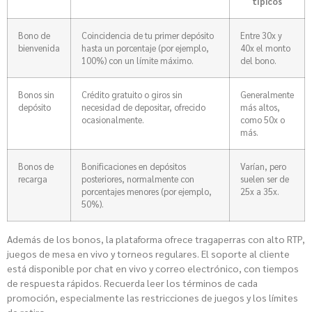
típicos
Bono de
Coincidencia de tu primer depósito
Entre 30x y
bienvenida
hasta un porcentaje (por ejemplo,
40x el monto
100%) con un límite máximo.
del bono.
Bonos sin
Crédito gratuito o giros sin
Generalmente
depósito
necesidad de depositar, ofrecido
más altos,
ocasionalmente.
como 50x o
más.
Bonos de
Bonificaciones en depósitos
Varían, pero
recarga
posteriores, normalmente con
suelen ser de
porcentajes menores (por ejemplo,
25x a 35x.
50%).
Además de los bonos, la plataforma ofrece tragaperras con alto RTP,
juegos de mesa en vivo y torneos regulares. El soporte al cliente
está disponible por chat en vivo y correo electrónico, con tiempos
de respuesta rápidos. Recuerda leer los términos de cada
promoción, especialmente las restricciones de juegos y los límites
de retiro.