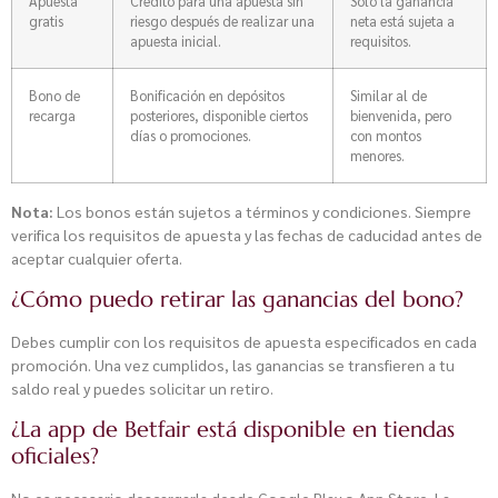
Apuesta
Crédito para una apuesta sin
Solo la ganancia
gratis
riesgo después de realizar una
neta está sujeta a
apuesta inicial.
requisitos.
Bono de
Bonificación en depósitos
Similar al de
recarga
posteriores, disponible ciertos
bienvenida, pero
días o promociones.
con montos
menores.
Nota:
Los bonos están sujetos a términos y condiciones. Siempre
verifica los requisitos de apuesta y las fechas de caducidad antes de
aceptar cualquier oferta.
¿Cómo puedo retirar las ganancias del bono?
Debes cumplir con los requisitos de apuesta especificados en cada
promoción. Una vez cumplidos, las ganancias se transfieren a tu
saldo real y puedes solicitar un retiro.
¿La app de Betfair está disponible en tiendas
oficiales?