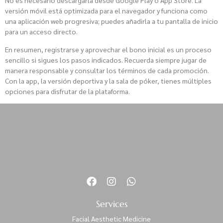
No es necesario descargarla desde Google Play o App Store. La
versión móvil está optimizada para el navegador y funciona como
una aplicación web progresiva; puedes añadirla a tu pantalla de inicio
para un acceso directo.
En resumen, registrarse y aprovechar el bono inicial es un proceso
sencillo si sigues los pasos indicados. Recuerda siempre jugar de
manera responsable y consultar los términos de cada promoción.
Con la app, la versión deportiva y la sala de póker, tienes múltiples
opciones para disfrutar de la plataforma.
Services
Facial Aesthetic Medicine